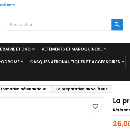
ail.com
y wishlists
réer une liste d'envies
onnexion

Create new list
us devez être connecté pour ajouter des produits à votre liste
m de la liste d'envies
nvies.
IBRAIRIE ET DVD
VÊTEMENTS ET MAROQUINERIE
Annuler
Connexio
ÉRODROME
CASQUES AÉRONAUTIQUES ET ACCESSOIRES
Annuler
Créer une liste d'envie
 formation aéronautique
La préparation du vol à vue
La pr
favorite_border
Référen
26,0