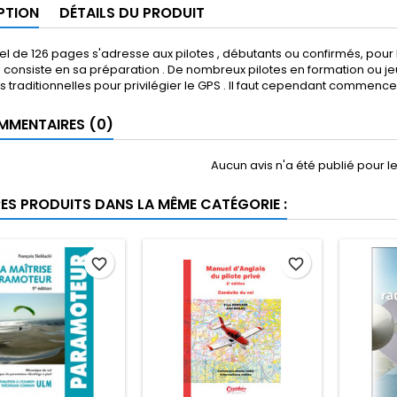
PTION
DÉTAILS DU PRODUIT
 de 126 pages s'adresse aux pilotes , débutants ou confirmés, pour 
i consiste en sa préparation . De nombreux pilotes en formation ou j
traditionnelles pour privilégier le GPS . Il faut cependant commence
MENTAIRES (0)
Aucun avis n'a été publié pour 
RES PRODUITS DANS LA MÊME CATÉGORIE :
favorite_border
favorite_border