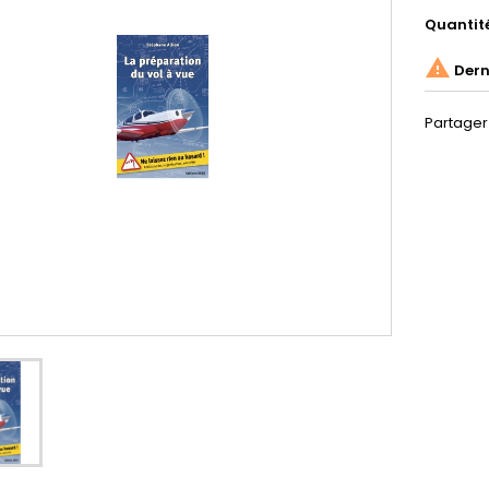
Quantit

Derni
Partager