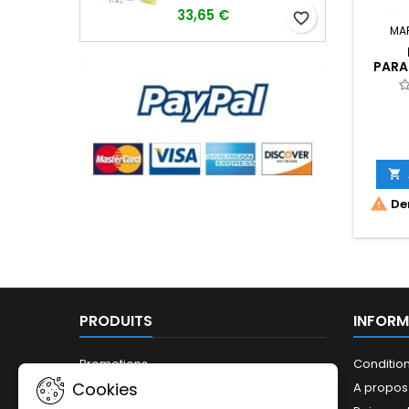
33,65 €
favorite_border
MA
PARA


Der
PRODUITS
INFORM
Promotions
Conditio
Cookies
Nouveaux produits
A propos