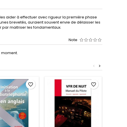
les aider à effectuer avec rigueur la première phase
eunes brevetés, auraient souvent envie de délaisser les
r par maitriser les fondamentaux.
Note
le moment.
<
>
favorite_border
favorite_border