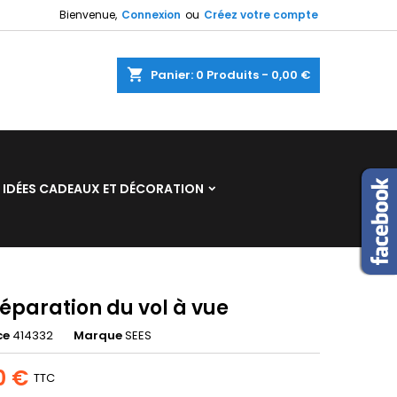
Bienvenue,
Connexion
ou
Créez votre compte
×
×
×
shopping_cart
Panier:
0
Produits - 0,00 €
n
IDÉES CADEAUX ET DÉCORATION
s
éparation du vol à vue
ce
414332
Marque
SEES
0 €
TTC