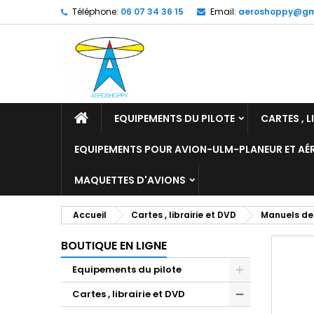
Téléphone:
06 07 34 36 15
Email:
aeroshoppy@gm
M
C
C
add_circle_outline
Vo
No
d'e
EQUIPEMENTS DU PILOTE
CARTES , L
EQUIPEMENTS POUR AVION-ULM-PLANEUR ET A
MAQUETTES D'AVIONS
Accueil
Cartes , librairie et DVD
Manuels de
BOUTIQUE EN LIGNE
Equipements du pilote
Cartes , librairie et DVD