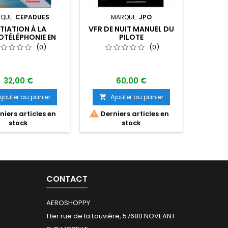
QUE:
CEPADUES
MARQUE:
JPO
MARQUE:
ITIATION À LA
VFR DE NUIT MANUEL DU
LE GU
OTÉLÉPHONIE EN
PILOTE
PILOTE 
S (AVEC SUPPORT
(0)
(0)
AUDIO)
32,00 €
60,00 €
Ajouter au panier
Ajouter au panier
A




iers articles en
Derniers articles en
Dern
stock
stock
CONTACT
AEROSHOPPY
1 ter rue de la Louvière, 57680 NOVEANT