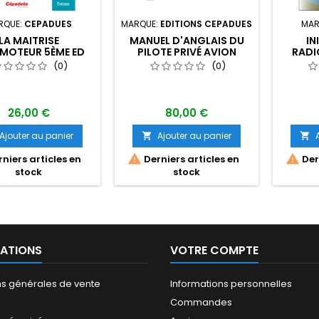
RQUE:
CEPADUES
MARQUE:
EDITIONS CEPADUES
MAR
LA MAITRISE
MANUEL D'ANGLAIS DU
IN
MOTEUR 5ÈME ED
PILOTE PRIVÉ AVION
RADI
ANGLAI
(0)
(0)
26,00 €
80,00 €
Ajouter au panier
Ajouter au panier




niers articles en
Derniers articles en
Dern
stock
stock
ATIONS
VOTRE COMPTE
ns générales de vente
Informations personnelles
Commandes