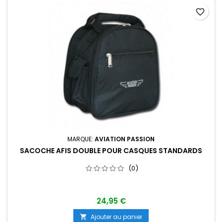
favorite_border
MARQUE:
AVIATION PASSION
SACOCHE AFIS DOUBLE POUR CASQUES STANDARDS
(0)
24,95 €
Ajouter au panier
