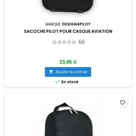
MARQUE:
DESIGN4PILOT
SACOCHE PILOT POUR CASQUE AVIATION
(0)
23,95 €
Ajouter au panier


En stock
favorite_border