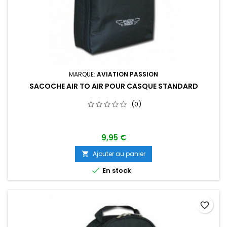
MARQUE:
AVIATION PASSION
SACOCHE AIR TO AIR POUR CASQUE STANDARD
(0)
9,95 €
Ajouter au panier


En stock
favorite_border