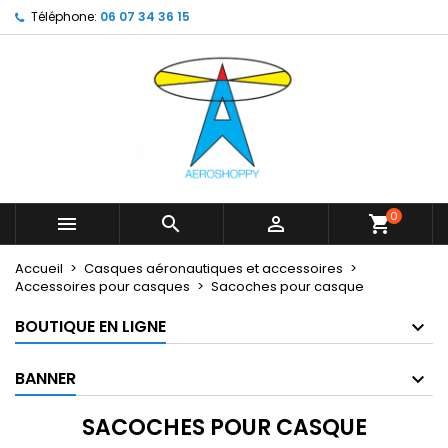
Téléphone:
06 07 34 36 15
×
×
×
×
My wishlists
((modalTitle))
Créer une liste d'envies
Connexion
Create new list
add_circle_outline
((confirmMessage))
Vous devez être connecté pour ajouter des produits
Nom de la liste d'envies
à votre liste d'envies.
((cancelText))
((modalDeleteText))
Annuler
Connexion
Annuler
Créer une liste d'envies
0



shopping_cart
Accueil
Casques aéronautiques et accessoires
Accessoires pour casques
Sacoches pour casque
BOUTIQUE EN LIGNE
BANNER
SACOCHES POUR CASQUE