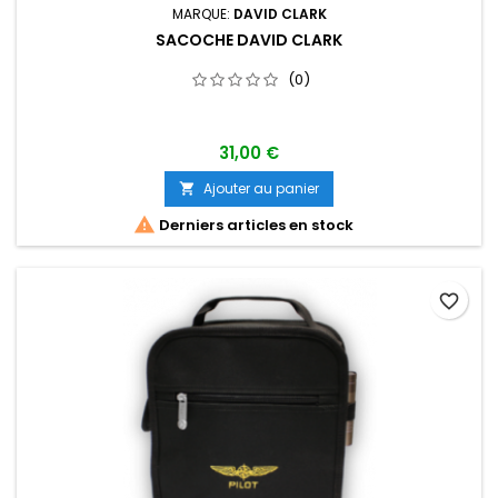
MARQUE:
DAVID CLARK
SACOCHE DAVID CLARK
(0)
31,00 €
Ajouter au panier


Derniers articles en stock
favorite_border