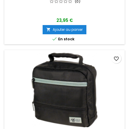
(0)
23,95 €
Ajouter au panier


En stock
favorite_border