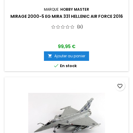
MARQUE:
HOBBY MASTER
MIRAGE 2000-5 EG MIRA 331 HELLENIC AIR FORCE 2016
(0)
99,95 €
Ajouter au panier


En stock
favorite_border