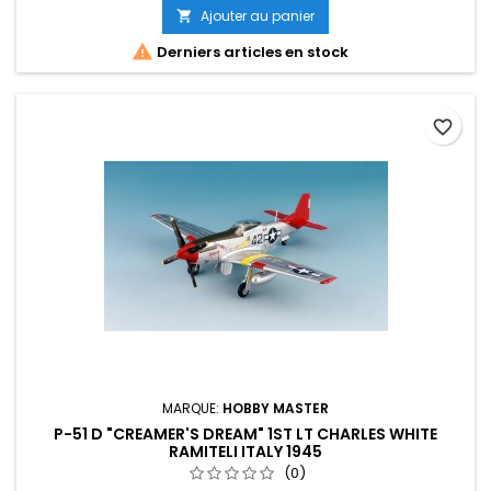
Ajouter au panier


Derniers articles en stock
favorite_border
MARQUE:
HOBBY MASTER
P-51 D "CREAMER'S DREAM" 1ST LT CHARLES WHITE
RAMITELI ITALY 1945
(0)