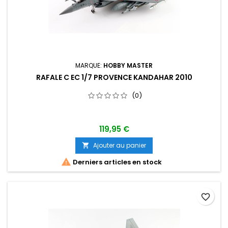
MARQUE:
HOBBY MASTER
RAFALE C EC 1/7 PROVENCE KANDAHAR 2010
(0)
119,95 €
Ajouter au panier


Derniers articles en stock
favorite_border