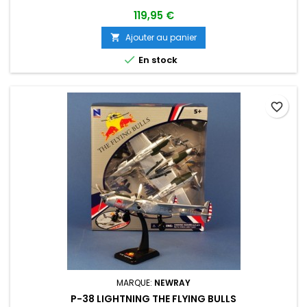
119,95 €
Ajouter au panier


En stock
favorite_border
MARQUE:
NEWRAY
P-38 LIGHTNING THE FLYING BULLS