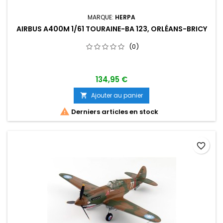
MARQUE:
HERPA
AIRBUS A400M 1/61 TOURAINE-BA 123, ORLÉANS-BRICY
(0)
134,95 €
Ajouter au panier


Derniers articles en stock
favorite_border