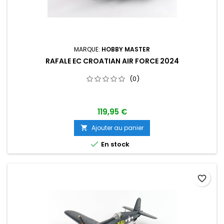
MARQUE:
HOBBY MASTER
RAFALE EC CROATIAN AIR FORCE 2024
(0)
119,95 €
Ajouter au panier


En stock
favorite_border