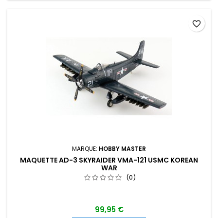
favorite_border
MARQUE:
HOBBY MASTER
MAQUETTE AD-3 SKYRAIDER VMA-121 USMC KOREAN
WAR
(0)
99,95 €