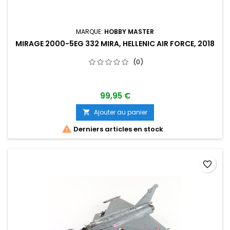
MARQUE:
HOBBY MASTER
MIRAGE 2000-5EG 332 MIRA, HELLENIC AIR FORCE, 2018
(0)
99,95 €
Ajouter au panier


Derniers articles en stock
favorite_border