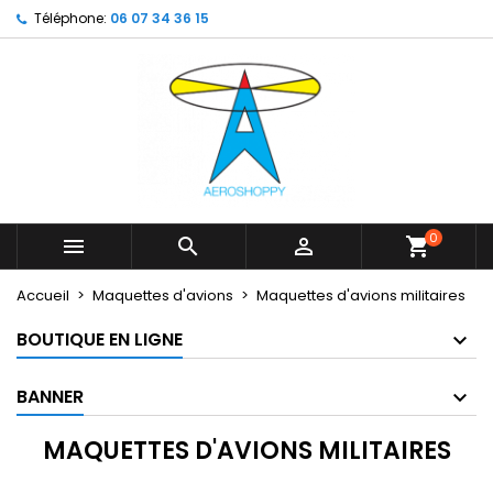
Téléphone:
06 07 34 36 15
×
×
×
×
My wishlists
((modalTitle))
Créer une liste d'envies
Connexion
Create new list
add_circle_outline
((confirmMessage))
Vous devez être connecté pour ajouter des produits
Nom de la liste d'envies
à votre liste d'envies.
((cancelText))
((modalDeleteText))
Annuler
Connexion
Annuler
Créer une liste d'envies
0



shopping_cart
Accueil
Maquettes d'avions
Maquettes d'avions militaires
BOUTIQUE EN LIGNE
BANNER
MAQUETTES D'AVIONS MILITAIRES