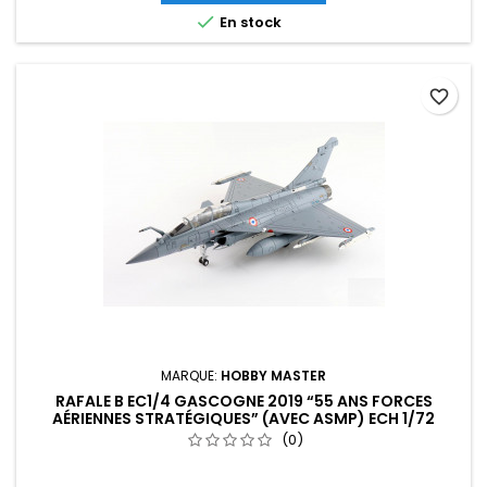

En stock
favorite_border
MARQUE:
HOBBY MASTER
RAFALE B EC1/4 GASCOGNE 2019 “55 ANS FORCES
AÉRIENNES STRATÉGIQUES” (AVEC ASMP) ECH 1/72
(0)