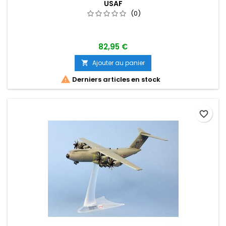
USAF
(0)
82,95 €
Ajouter au panier


Derniers articles en stock
favorite_border