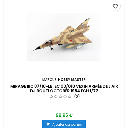
favorite_border
MARQUE:
HOBBY MASTER
MIRAGE IIIC 87/10-LB, EC 03/010 VEXIN ARMÉE DE L AIR
DJIBOUTI OCTOBER 1984 ECH 1/72
(0)
99,95 €
Ajouter au panier
