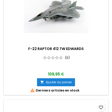
F-22 RAPTOR 412 TW EDWARDS
(0)
109,95 €
Ajouter au panier


Derniers articles en stock
favorite_border