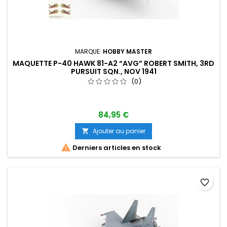
MARQUE:
HOBBY MASTER
MAQUETTE P-40 HAWK 81-A2 “AVG” ROBERT SMITH, 3RD
PURSUIT SQN., NOV 1941
(0)
84,95 €
Ajouter au panier


Derniers articles en stock
favorite_border