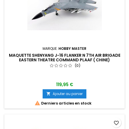
MARQUE:
HOBBY MASTER
MAQUETTE SHENYANG J-16 FLANKER N 7TH AIR BRIGADE
EASTERN THEATRE COMMAND PLAAF ( CHINE)
(0)
119,95 €
Ajouter au panier


Derniers articles en stock
favorite_border