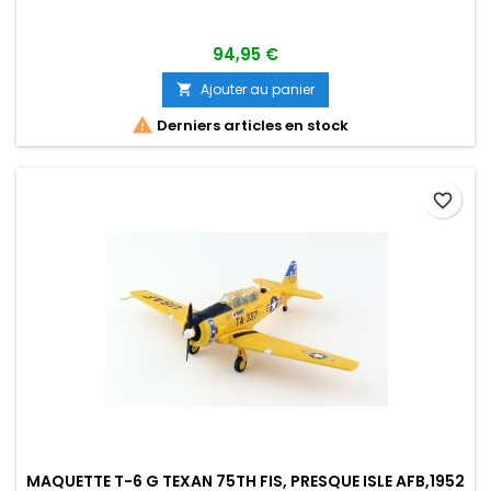
94,95 €
Ajouter au panier


Derniers articles en stock
favorite_border
MAQUETTE T-6 G TEXAN 75TH FIS, PRESQUE ISLE AFB,1952