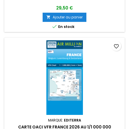
29,50 €
Ajouter au panier


En stock
favorite_border
MARQUE:
EDITERRA
CARTE OACI VFR FRANCE 2026 AU 1/1 000 000