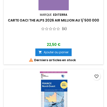
MARQUE:
EDITERRA
CARTE OACI THE ALPS 2026 AIR MILLION AU 1/ 500 000
(0)
22,50 €
Ajouter au panier


Derniers articles en stock
favorite_border