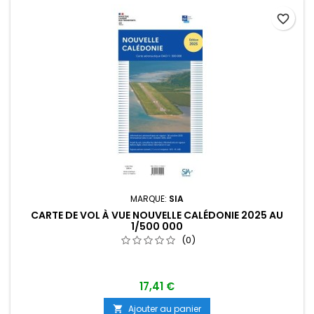
favorite_border
MARQUE:
SIA
CARTE DE VOL À VUE NOUVELLE CALÉDONIE 2025 AU
1/500 000
(0)
17,41 €
Ajouter au panier
