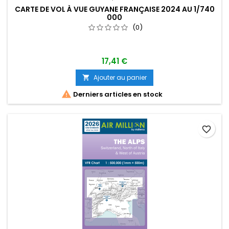
CARTE DE VOL À VUE GUYANE FRANÇAISE 2024 AU 1/740
000
(0)
17,41 €
Ajouter au panier


Derniers articles en stock
favorite_border