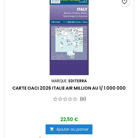
favorite_border
MARQUE:
EDITERRA
CARTE OACI 2026 ITALIE AIR MILLION AU 1/ 1 000 000
(0)
22,50 €
Ajouter au panier
