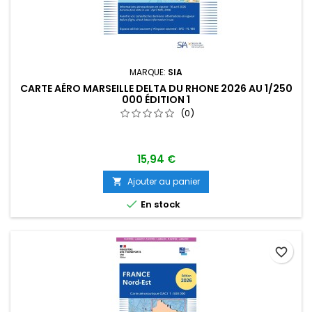
MARQUE:
SIA
CARTE AÉRO MARSEILLE DELTA DU RHONE 2026 AU 1/250
000 ÉDITION 1
(0)
15,94 €
Ajouter au panier


En stock
favorite_border