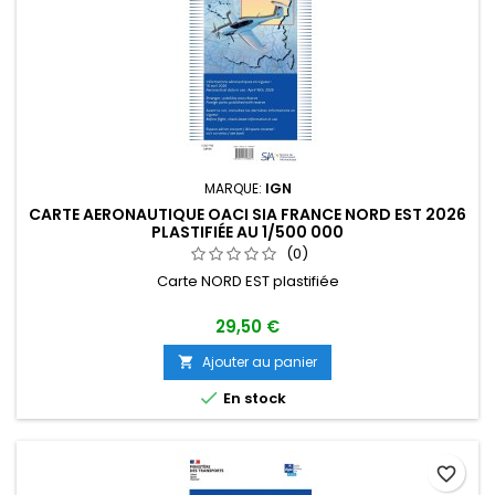
MARQUE:
IGN
CARTE AERONAUTIQUE OACI SIA FRANCE NORD EST 2026
PLASTIFIÉE AU 1/500 000
(0)
Carte NORD EST plastifiée
29,50 €
Ajouter au panier


En stock
favorite_border