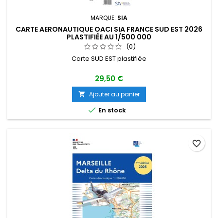
MARQUE:
SIA
CARTE AERONAUTIQUE OACI SIA FRANCE SUD EST 2026
PLASTIFIÉE AU 1/500 000
(0)
Carte SUD EST plastifiée
29,50 €
Ajouter au panier


En stock
favorite_border