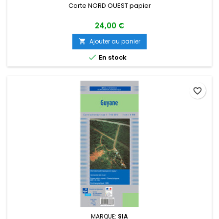
Carte NORD OUEST papier
24,00 €
Ajouter au panier


En stock
favorite_border
MARQUE:
SIA