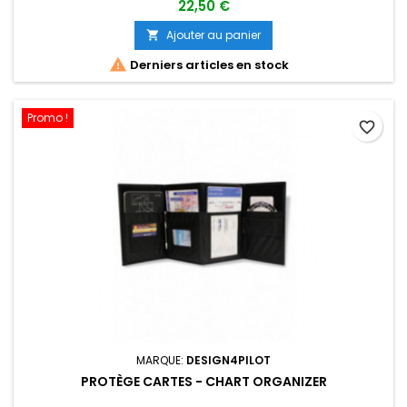
22,50 €
Ajouter au panier


Derniers articles en stock
Promo !
favorite_border
MARQUE:
DESIGN4PILOT
PROTÈGE CARTES - CHART ORGANIZER