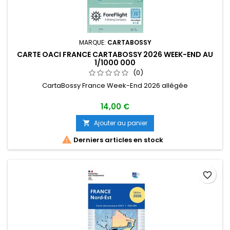
MARQUE:
CARTABOSSY
CARTE OACI FRANCE CARTABOSSY 2026 WEEK-END AU
1/1000 000
(0)
CartaBossy France Week-End 2026 allégée
14,00 €
Ajouter au panier


Derniers articles en stock
favorite_border