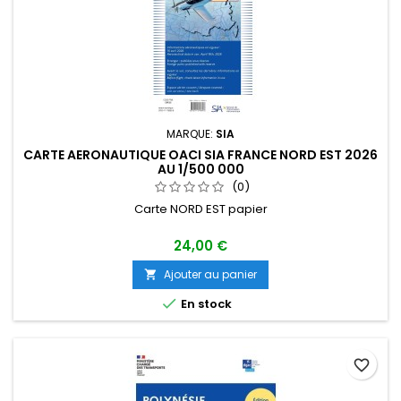
MARQUE:
SIA
CARTE AERONAUTIQUE OACI SIA FRANCE NORD EST 2026
AU 1/500 000
(0)
Carte NORD EST papier
24,00 €
Ajouter au panier


En stock
favorite_border