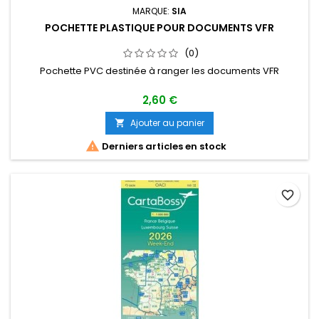
MARQUE:
SIA
POCHETTE PLASTIQUE POUR DOCUMENTS VFR
(0)
Pochette PVC destinée à ranger les documents VFR
2,60 €
Ajouter au panier


Derniers articles en stock
favorite_border