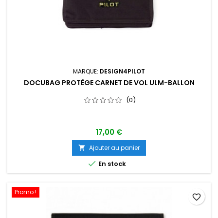
MARQUE:
DESIGN4PILOT
DOCUBAG PROTÈGE CARNET DE VOL ULM-BALLON
(0)
17,00 €
Ajouter au panier


En stock
Promo !
favorite_border