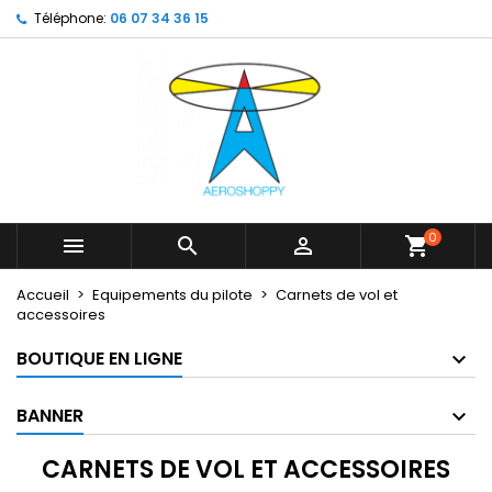
Téléphone:
06 07 34 36 15
×
×
×
×
My wishlists
((modalTitle))
Créer une liste d'envies
Connexion
Create new list
add_circle_outline
((confirmMessage))
Vous devez être connecté pour ajouter des produits
Nom de la liste d'envies
à votre liste d'envies.
((cancelText))
((modalDeleteText))
Annuler
Connexion
Annuler
Créer une liste d'envies
0



shopping_cart
Accueil
Equipements du pilote
Carnets de vol et
accessoires
BOUTIQUE EN LIGNE
BANNER
CARNETS DE VOL ET ACCESSOIRES