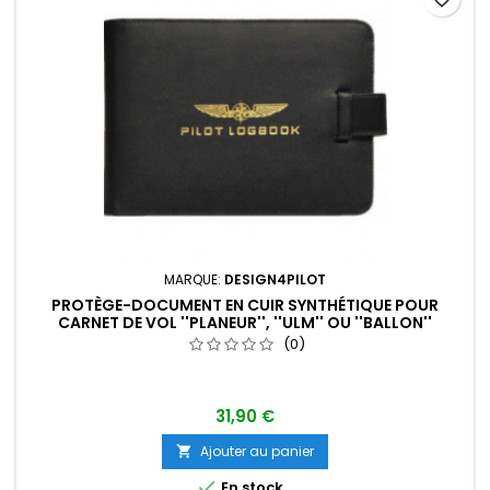
MARQUE:
DESIGN4PILOT
PROTÈGE-DOCUMENT EN CUIR SYNTHÉTIQUE POUR
CARNET DE VOL ''PLANEUR'', ''ULM'' OU ''BALLON''
(0)
31,90 €
Ajouter au panier


En stock