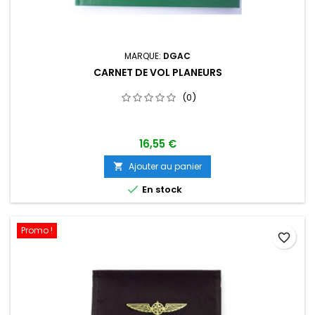
MARQUE:
DGAC
CARNET DE VOL PLANEURS
(0)
16,55 €
Ajouter au panier


En stock
Promo !
favorite_border