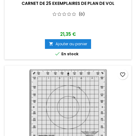
CARNET DE 25 EXEMPLAIRES DE PLAN DE VOL
(0)
21,35 €
Ajouter au panier


En stock
favorite_border