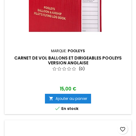
MARQUE:
POOLEYS
CARNET DE VOL BALLONS ET DIRIGEABLES POOLEYS
VERSION ANGLAISE
(0)
15,00 €
Ajouter au panier


En stock
favorite_border