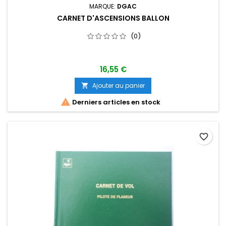
MARQUE:
DGAC
CARNET D'ASCENSIONS BALLON
(0)
16,55 €
Ajouter au panier


Derniers articles en stock
favorite_border