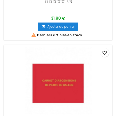
(0)
31,90 €
Ajouter au panier


Derniers articles en stock
favorite_border