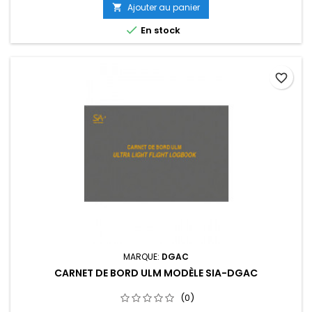
Ajouter au panier


En stock
favorite_border
MARQUE:
DGAC
CARNET DE BORD ULM MODÈLE SIA-DGAC
(0)