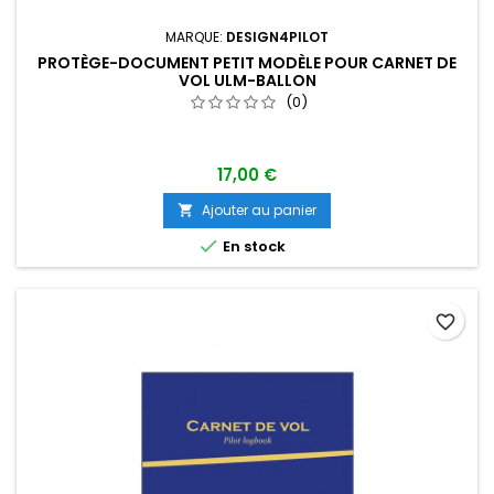
MARQUE:
DESIGN4PILOT
PROTÈGE-DOCUMENT PETIT MODÈLE POUR CARNET DE
VOL ULM-BALLON
(0)
17,00 €
Ajouter au panier


En stock
favorite_border