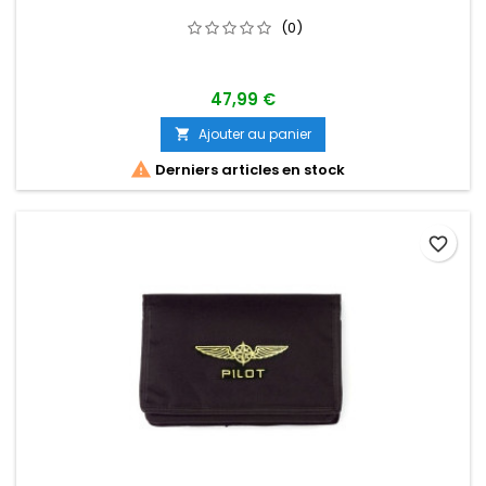
(0)
47,99 €
Ajouter au panier


Derniers articles en stock
favorite_border