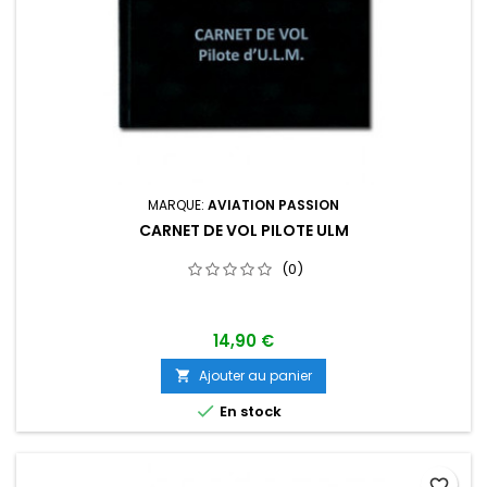
MARQUE:
AVIATION PASSION
CARNET DE VOL PILOTE ULM
(0)
14,90 €
Ajouter au panier


En stock
favorite_border