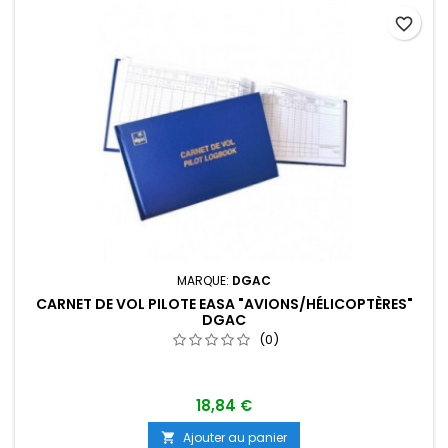
favorite_border
MARQUE:
DGAC
CARNET DE VOL PILOTE EASA "AVIONS/HÉLICOPTÈRES"
DGAC
(0)
18,84 €
Ajouter au panier
