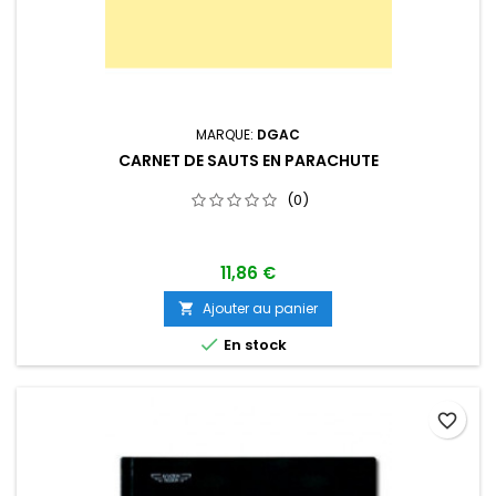
MARQUE:
DGAC
CARNET DE SAUTS EN PARACHUTE
(0)
11,86 €
Ajouter au panier


En stock
favorite_border