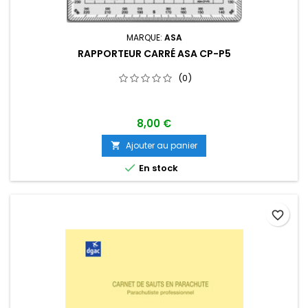
MARQUE:
ASA
RAPPORTEUR CARRÉ ASA CP-P5
(0)
8,00 €
Ajouter au panier


En stock
favorite_border