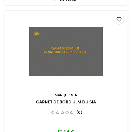
favorite_border
MARQUE:
SIA
CARNET DE BORD ULM DU SIA
(0)
17,44 €