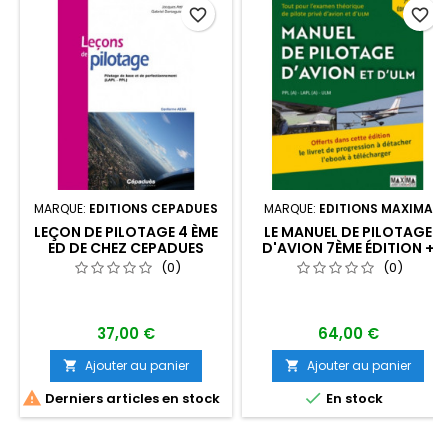
favorite_border
favorite_border
MARQUE:
EDITIONS CEPADUES
MARQUE:
EDITIONS MAXIMA
LEÇON DE PILOTAGE 4 ÈME
LE MANUEL DE PILOTAGE
ED DE CHEZ CEPADUES
D'AVION 7ÈME ÉDITION +
LIVRET DE PROGRESSION
(0)
(0)
MAXIMA
37,00 €
64,00 €
Ajouter au panier
Ajouter au panier




Derniers articles en stock
En stock