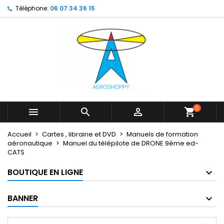
Téléphone:
06 07 34 36 15
×
×
×
My wishlists
Créer une liste d'envies
Connexion
Create new list
add_circle_outline
Vous devez être connecté pour ajouter des produits
Nom de la liste d'envies
à votre liste d'envies.
Annuler
Connexion
Annuler
Créer une liste d'envies
0



shopping_cart
Accueil
Cartes , librairie et DVD
Manuels de formation
aéronautique
Manuel du télépilote de DRONE 9ème ed-
CATS
BOUTIQUE EN LIGNE
BANNER