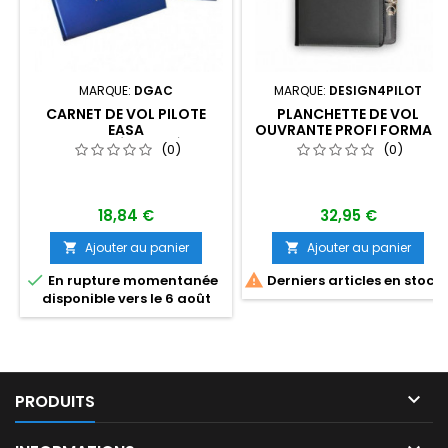
MARQUE:
DGAC
MARQUE:
DESIGN4PILOT
CARNET DE VOL PILOTE
PLANCHETTE DE VOL
EASA
OUVRANTE PROFI FORMAT
"AVIONS/HÉLICOPTÈRES"
A5
(0)
(0)
DGAC
18,84 €
32,95 €
Ajouter au panier
Ajouter au panier




En rupture momentanée
Derniers articles en stock
disponible vers le 6 août

PRODUITS