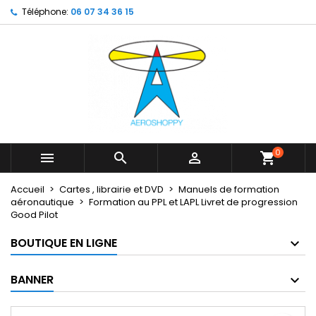
Téléphone:
06 07 34 36 15
×
×
×
My wishlists
Créer une liste d'envies
Connexion
Create new list
add_circle_outline
Vous devez être connecté pour ajouter des produits
Nom de la liste d'envies
à votre liste d'envies.
Annuler
Connexion
Annuler
Créer une liste d'envies
0



shopping_cart
Accueil
Cartes , librairie et DVD
Manuels de formation
aéronautique
Formation au PPL et LAPL Livret de progression
Good Pilot
BOUTIQUE EN LIGNE
BANNER