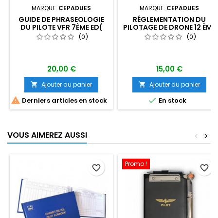
MARQUE:
CEPADUES
MARQUE:
CEPADUES
GUIDE DE PHRASEOLOGIE
RÉGLEMENTATION DU
DU PILOTE VFR 7ÈME ED(
PILOTAGE DE DRONE 12 ÈME
FRANÇAIS-ANGLAIS)
ED
(0)
(0)
20,00 €
15,00 €
Ajouter au panier
Ajouter au panier




Derniers articles en stock
En stock
VOUS AIMEREZ AUSSI
<
>
Promo !
favorite_border
favorite_border