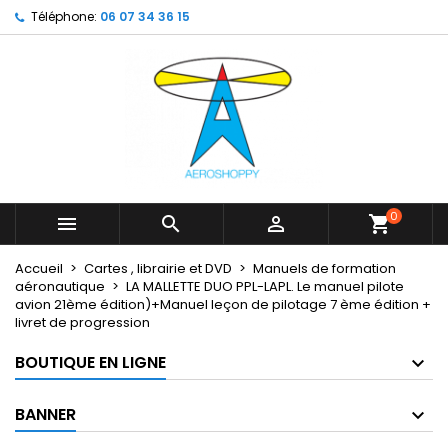
Téléphone:
06 07 34 36 15
×
×
×
My wishlists
Créer une liste d'envies
Connexion
Create new list
add_circle_outline
Vous devez être connecté pour ajouter des produits
Nom de la liste d'envies
à votre liste d'envies.
Annuler
Connexion
Annuler
Créer une liste d'envies
0



shopping_cart
Accueil
Cartes , librairie et DVD
Manuels de formation
aéronautique
LA MALLETTE DUO PPL-LAPL. Le manuel pilote
avion 21ème édition)+Manuel leçon de pilotage 7 ème édition +
livret de progression
BOUTIQUE EN LIGNE
BANNER