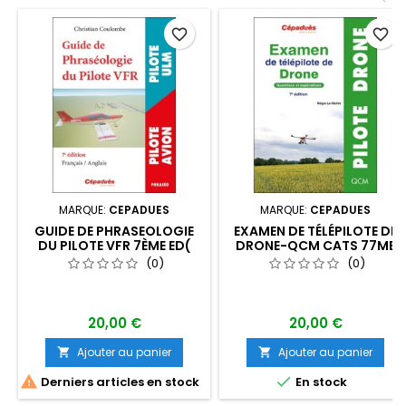
favorite_border
favorite_border
MARQUE:
CEPADUES
MARQUE:
CEPADUES
GUIDE DE PHRASEOLOGIE
EXAMEN DE TÉLÉPILOTE DE
DU PILOTE VFR 7ÈME ED(
DRONE-QCM CATS 77ME
FRANÇAIS-ANGLAIS)
ED
(0)
(0)
20,00 €
20,00 €
Ajouter au panier
Ajouter au panier




Derniers articles en stock
En stock