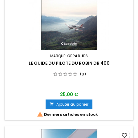
MARQUE:
CEPADUES
LE GUIDE DU PILOTE DU ROBIN DR 400
(0)
25,00 €
Ajouter au panier


Derniers articles en stock
favorite_border