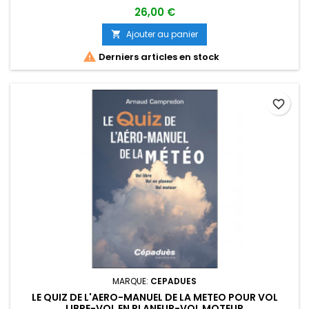
26,00 €
Ajouter au panier


Derniers articles en stock
favorite_border
MARQUE:
CEPADUES
LE QUIZ DE L'AERO-MANUEL DE LA METEO POUR VOL
LIBRE-VOL EN PLANEUR-VOL MOTEUR