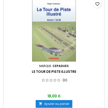
favorite_border
MARQUE:
CEPADUES
LE TOUR DE PISTE ILLUSTRE
(0)
18,00 €
Ajouter au panier
