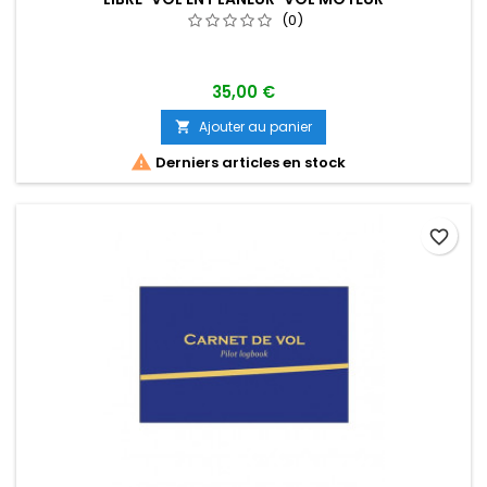
(0)
35,00 €
Ajouter au panier


Derniers articles en stock
favorite_border