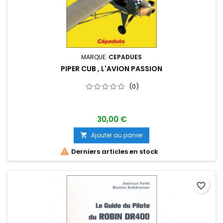
MARQUE:
CEPADUES
PIPER CUB , L'AVION PASSION
(0)
30,00 €
Ajouter au panier


Derniers articles en stock
favorite_border