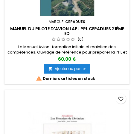
MARQUE:
CEPADUES
MANUEL DU PILOTE D'AVION LAPL PPL CEPADUES 21ÈME
ED
(0)
Le Manuel Avion : formation initiale et maintien des
compétences. Ouvrage de référence pour préparer la PPL et
la LAPL. Progressif, pédagogique, garant d’un apprentissage
60,00 €
réussi, ce manuel vous présente les données théoriques,
techniques et pratiques indispensables, les connaissances
Ajouter au panier

et savoir-faire nécessaires.

Derniers articles en stock
favorite_border