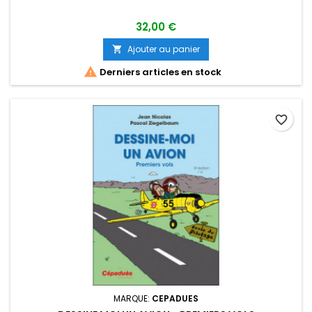
32,00 €
Ajouter au panier


Derniers articles en stock
favorite_border
MARQUE:
CEPADUES