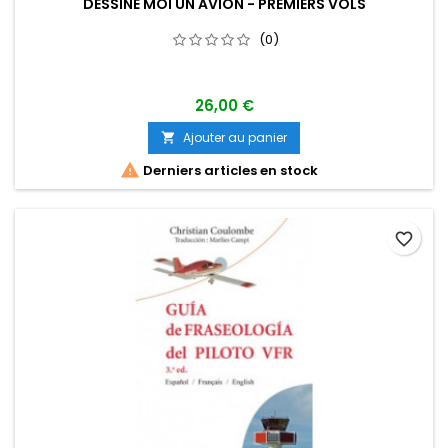
DESSINE MOI UN AVION - PREMIERS VOLS
(0)
26,00 €
Ajouter au panier


Derniers articles en stock
favorite_border