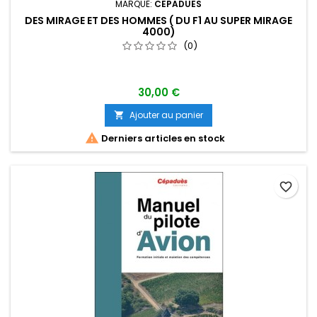
MARQUE:
CEPADUES
DES MIRAGE ET DES HOMMES ( DU F1 AU SUPER MIRAGE
4000)
(0)
30,00 €
Ajouter au panier


Derniers articles en stock
favorite_border