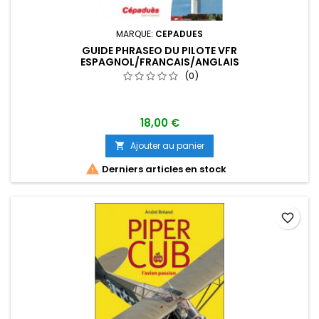
MARQUE:
CEPADUES
GUIDE PHRASEO DU PILOTE VFR
ESPAGNOL/FRANCAIS/ANGLAIS
(0)
18,00 €
Ajouter au panier


Derniers articles en stock
favorite_border