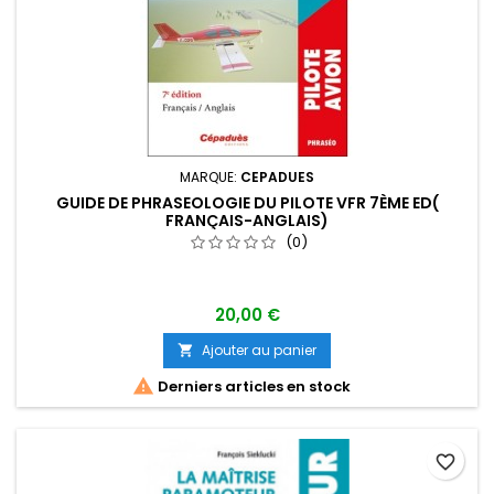
MARQUE:
CEPADUES
GUIDE DE PHRASEOLOGIE DU PILOTE VFR 7ÈME ED(
FRANÇAIS-ANGLAIS)
(0)
20,00 €
Ajouter au panier


Derniers articles en stock
favorite_border