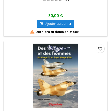
30,00 €
Ajouter au panier


Derniers articles en stock
favorite_border