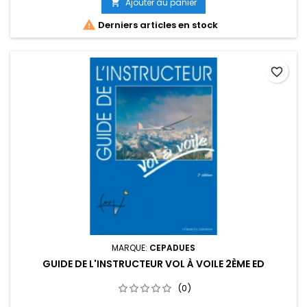
Ajouter au panier


Derniers articles en stock
favorite_border
MARQUE:
CEPADUES
GUIDE DE L'INSTRUCTEUR VOL À VOILE 2ÈME ED
(0)