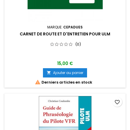
MARQUE:
CEPADUES
CARNET DE ROUTE ET D'ENTRETIEN POUR ULM
(0)
15,00 €
Ajouter au panier


Derniers articles en stock
favorite_border