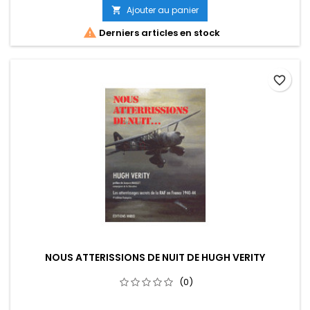
Ajouter au panier


Derniers articles en stock
favorite_border
NOUS ATTERISSIONS DE NUIT DE HUGH VERITY
(0)