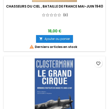
CHASSEURS DU CIEL , BATAILLE DE FRANCE MAI-JUIN 1940
(0)
18,00 €
Ajouter au panier


Derniers articles en stock
favorite_border