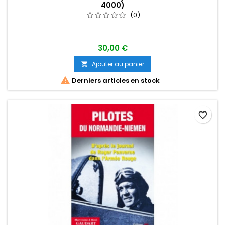
4000)
(0)
30,00 €
Ajouter au panier


Derniers articles en stock
favorite_border