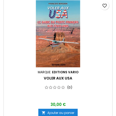
favorite_border
MARQUE:
EDITIONS VARIO
VOLER AUX USA
(0)
30,00 €
Ajouter au panier
