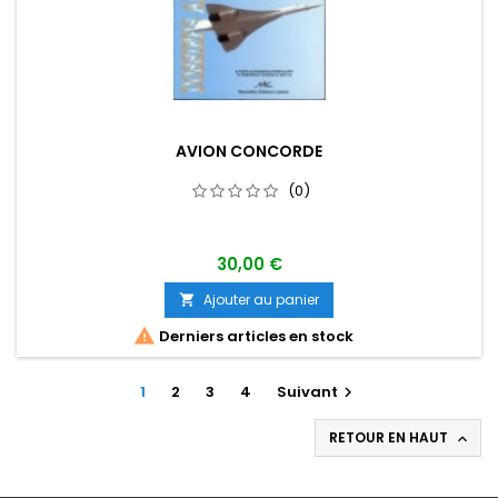
AVION CONCORDE
(0)
30,00 €
Ajouter au panier


Derniers articles en stock
1
2
3
4
Suivant

RETOUR EN HAUT
