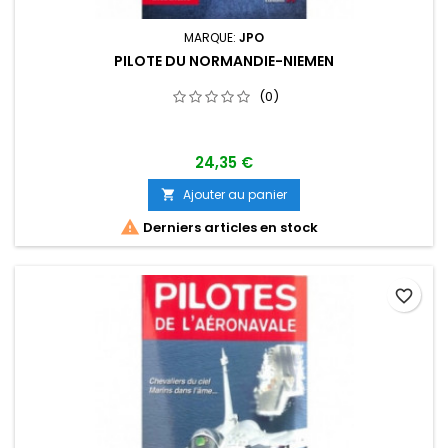
MARQUE:
JPO
PILOTE DU NORMANDIE-NIEMEN
(0)
24,35 €
Ajouter au panier


Derniers articles en stock
favorite_border