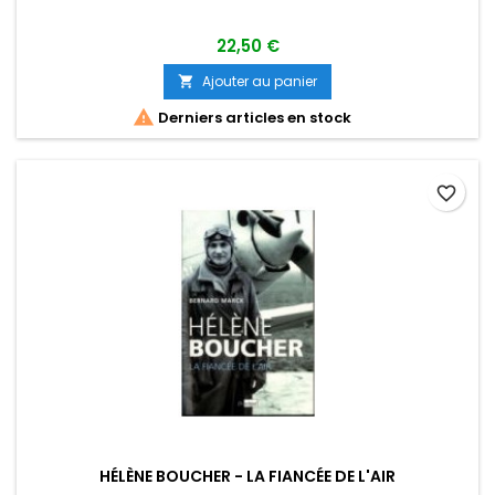
22,50 €
Ajouter au panier


Derniers articles en stock
favorite_border
HÉLÈNE BOUCHER - LA FIANCÉE DE L'AIR