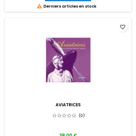

Derniers articles en stock
favorite_border
AVIATRICES
(0)
38,00 €