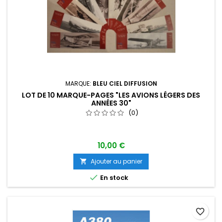
MARQUE:
BLEU CIEL DIFFUSION
LOT DE 10 MARQUE-PAGES "LES AVIONS LÉGERS DES
ANNÉES 30"
(0)
10,00 €
Ajouter au panier


En stock
favorite_border