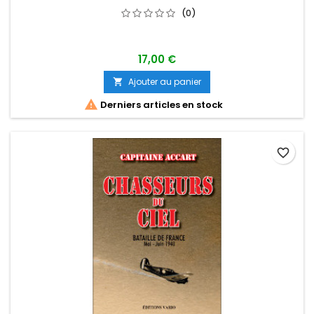
(0)
17,00 €
Ajouter au panier


Derniers articles en stock
favorite_border