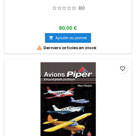
(0)
90,00 €
Ajouter au panier


Derniers articles en stock
favorite_border