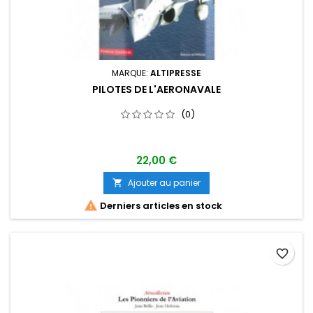
MARQUE:
ALTIPRESSE
PILOTES DE L'AERONAVALE
(0)
22,00 €
Ajouter au panier


Derniers articles en stock
favorite_border