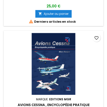
25,00 €
Ajouter au panier


Derniers articles en stock
favorite_border
MARQUE:
EDITIONS MGR
AVIONS CESSNA , ENCYCLOPÉDIE PRATIQUE