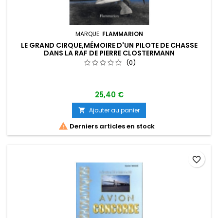
MARQUE:
FLAMMARION
LE GRAND CIRQUE,MÉMOIRE D'UN PILOTE DE CHASSE
DANS LA RAF DE PIERRE CLOSTERMANN
(0)
25,40 €
Ajouter au panier


Derniers articles en stock
favorite_border