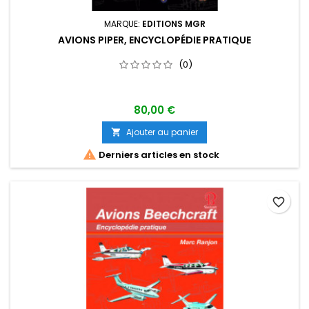
MARQUE:
EDITIONS MGR
AVIONS PIPER, ENCYCLOPÉDIE PRATIQUE
(0)
80,00 €
Ajouter au panier


Derniers articles en stock
favorite_border