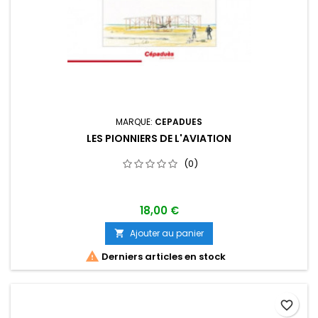
MARQUE:
CEPADUES
LES PIONNIERS DE L'AVIATION
(0)
18,00 €
Ajouter au panier


Derniers articles en stock
favorite_border