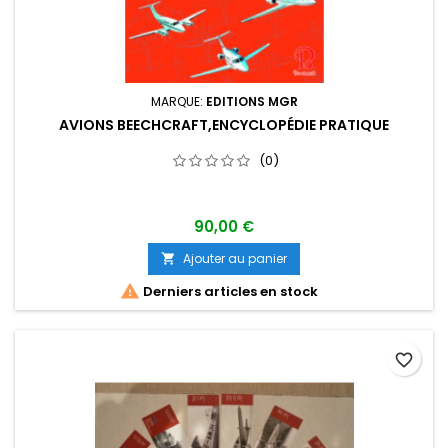
MARQUE:
EDITIONS MGR
AVIONS BEECHCRAFT,ENCYCLOPÉDIE PRATIQUE
(0)
90,00 €
Ajouter au panier


Derniers articles en stock
favorite_border