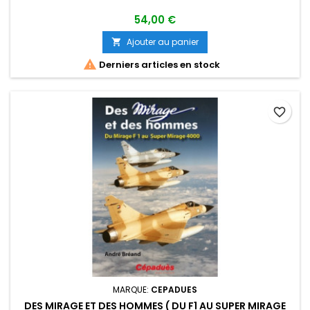
54,00 €
Ajouter au panier


Derniers articles en stock
favorite_border
MARQUE:
CEPADUES
DES MIRAGE ET DES HOMMES ( DU F1 AU SUPER MIRAGE