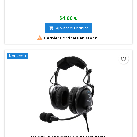
54,00 €
Ajouter au panier


Derniers articles en stock
Nouveau
favorite_border