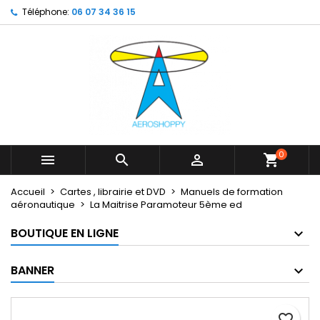
Téléphone:
06 07 34 36 15
×
×
×
My wishlists
Créer une liste d'envies
Connexion
Create new list
add_circle_outline
Vous devez être connecté pour ajouter des produits
Nom de la liste d'envies
à votre liste d'envies.
Annuler
Connexion
Annuler
Créer une liste d'envies
0



shopping_cart
Accueil
Cartes , librairie et DVD
Manuels de formation
aéronautique
La Maitrise Paramoteur 5ème ed
BOUTIQUE EN LIGNE
BANNER
favorite_border