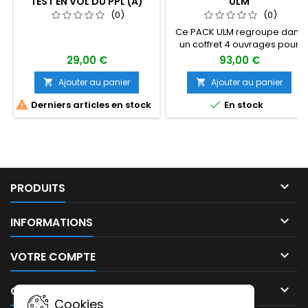
TEST EN VOL DU PPL (A)
ULM
(0)
(0)
Ce PACK ULM regroupe dans
un coffret 4 ouvrages pour
l'élève Pilote ULM : "Manuel du
29,00 €
93,00 €
Pilote ULM" ; "500 questions
pour le pilote ULM" ;
Ajouter au panier
Ajouter au panier


"Apprendre à piloter les ULM


Derniers articles en stock
En stock
Multiaxe et les avions légers "
et le fascicule de
"Réglementation du Pilote
ULM".

PRODUITS

INFORMATIONS

VOTRE COMPTE

CONTACT
Cookies