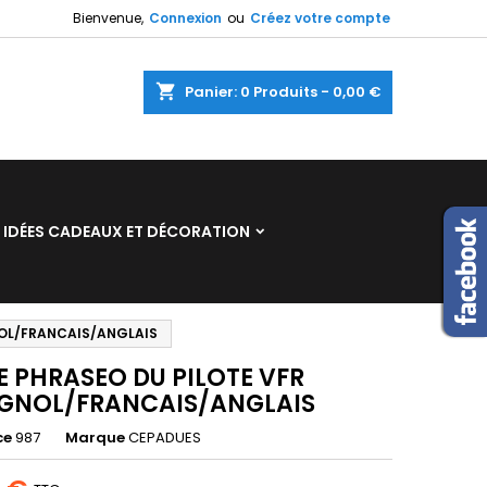
Bienvenue,
Connexion
ou
Créez votre compte
×
×
×
shopping_cart
Panier:
0
Produits - 0,00 €
n
IDÉES CADEAUX ET DÉCORATION
s
NOL/FRANCAIS/ANGLAIS
E PHRASEO DU PILOTE VFR
GNOL/FRANCAIS/ANGLAIS
ce
987
Marque
CEPADUES