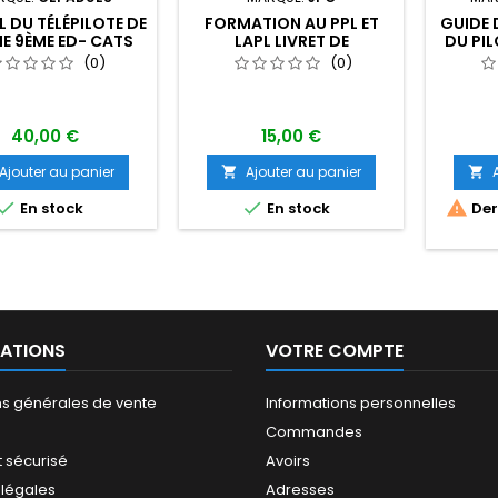
 DU TÉLÉPILOTE DE
FORMATION AU PPL ET
GUIDE 
E 9ÈME ED- CATS
LAPL LIVRET DE
DU PIL
PROGRESSION GOOD
FRAN
(0)
(0)
PILOT
40,00 €
15,00 €
Ajouter au panier
Ajouter au panier





En stock
En stock
Dern
ATIONS
VOTRE COMPTE
ns générales de vente
Informations personnelles
Commandes
 sécurisé
Avoirs
 légales
Adresses