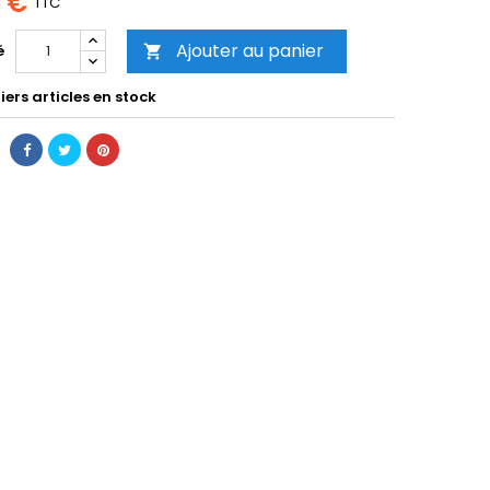
0 €
TTC
Ajouter au panier
é

ers articles en stock