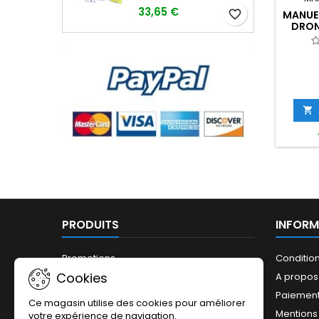
33,65 €
favorite_border
MANUEL
DRON

PRODUITS
INFORM
Promotions
Conditio
Cookies
Nouveaux produits
A propos
Meilleures ventes
Paiement
Ce magasin utilise des cookies pour améliorer
Mentions
votre expérience de navigation.