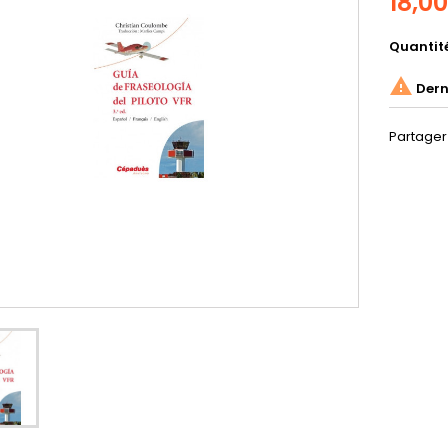
18,0
Quantit

Derni
Partager