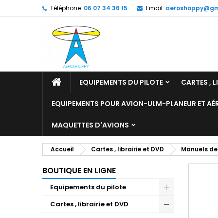
Téléphone:
06 07 34 36 15
Email:
aeroshoppy@gm
M
C
C
add_circle_outline
Vo
No
d'e
EQUIPEMENTS DU PILOTE
CARTES , L
EQUIPEMENTS POUR AVION-ULM-PLANEUR ET A
MAQUETTES D'AVIONS
Accueil
Cartes , librairie et DVD
Manuels de
BOUTIQUE EN LIGNE
Equipements du pilote
Cartes , librairie et DVD