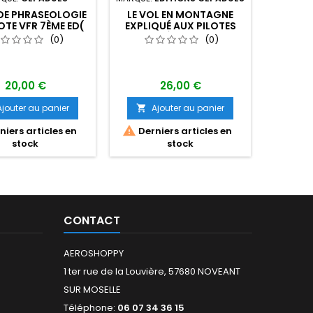
DE PHRASEOLOGIE
LE VOL EN MONTAGNE
EXAMEN 
OTE VFR 7ÈME ED(
EXPLIQUÉ AUX PILOTES
DRONE-
ÇAIS-ANGLAIS)
4ÈME ED
(0)
(0)
20,00 €
26,00 €
Ajouter au panier
Ajouter au panier
A



iers articles en
Derniers articles en
stock
stock
CONTACT
AEROSHOPPY
1 ter rue de la Louvière, 57680 NOVEANT
SUR MOSELLE
Téléphone:
06 07 34 36 15