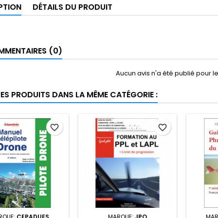
PTION
DÉTAILS DU PRODUIT
MENTAIRES (0)
Aucun avis n'a été publié pour 
RES PRODUITS DANS LA MÊME CATÉGORIE :
favorite_border
favorite_border
RQUE:
CEPADUES
MARQUE:
JPO
MAR