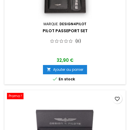
MARQUE:
DESIGN4PILOT
PILOT PASSEPORT SET
(0)
32,90 €
Ajouter au panier


En stock
Promo !
favorite_border