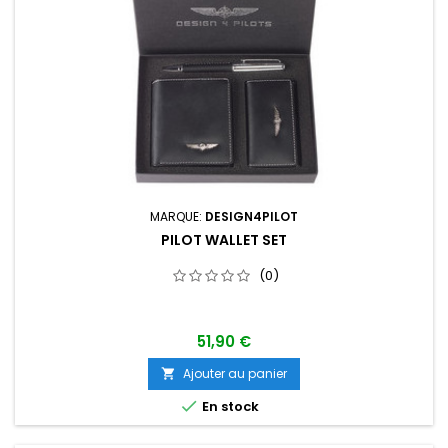
MARQUE:
DESIGN4PILOT
PILOT WALLET SET
(0)
51,90 €
Ajouter au panier


En stock