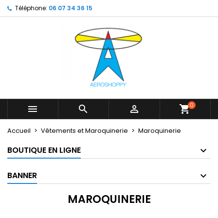
Téléphone:
06 07 34 36 15
×
×
×
×
My wishlists
((modalTitle))
Créer une liste d'envies
Connexion
Create new list
add_circle_outline
((confirmMessage))
Vous devez être connecté pour ajouter des produits
Nom de la liste d'envies
à votre liste d'envies.
((cancelText))
((modalDeleteText))
Annuler
Connexion
Annuler
Créer une liste d'envies
0



shopping_cart
Accueil
Vêtements et Maroquinerie
Maroquinerie
BOUTIQUE EN LIGNE
BANNER
MAROQUINERIE