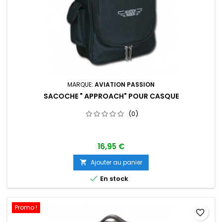
MARQUE:
AVIATION PASSION
SACOCHE " APPROACH" POUR CASQUE
(0)
16,95 €
Ajouter au panier


En stock
Promo !
favorite_border