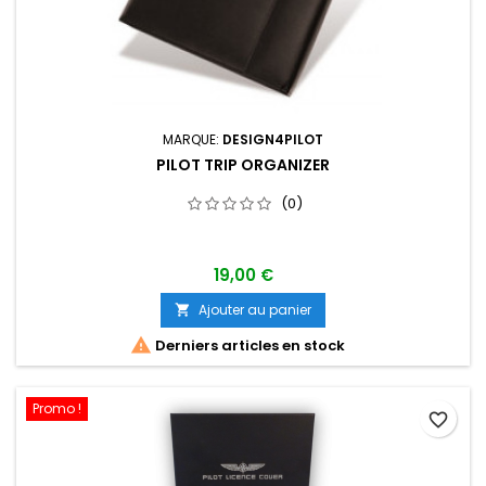
MARQUE:
DESIGN4PILOT
PILOT TRIP ORGANIZER
(0)
19,00 €
Ajouter au panier


Derniers articles en stock
Promo !
favorite_border