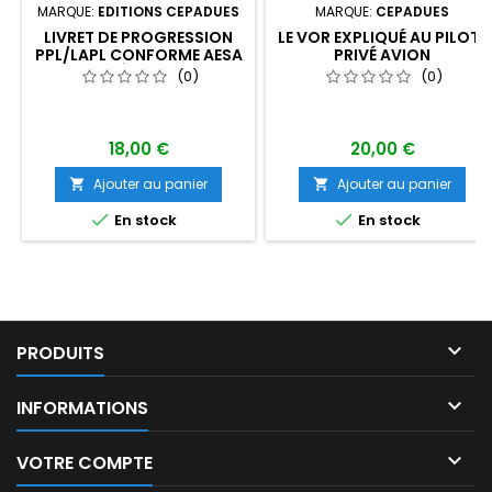
MARQUE:
EDITIONS CEPADUES
MARQUE:
CEPADUES
LIVRET DE PROGRESSION
LE VOR EXPLIQUÉ AU PILOTE
PPL/LAPL CONFORME AESA
PRIVÉ AVION
( 21ÈME ED)
(0)
(0)
18,00 €
20,00 €
Ajouter au panier
Ajouter au panier




En stock
En stock

PRODUITS

INFORMATIONS

VOTRE COMPTE