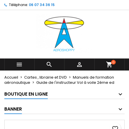
Téléphone:
06 07 34 36 15
×
×
×
My wishlists
Créer une liste d'envies
Connexion
Create new list
add_circle_outline
Vous devez être connecté pour ajouter des produits
Nom de la liste d'envies
à votre liste d'envies.
Annuler
Connexion
Annuler
Créer une liste d'envies
0



shopping_cart
Accueil
Cartes , librairie et DVD
Manuels de formation
aéronautique
Guide de l'instructeur Vol à voile 2ème ed
BOUTIQUE EN LIGNE
BANNER
favorite_border