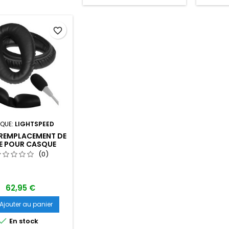
favorite_border
QUE:
LIGHTSPEED
 REMPLACEMENT DE
E POUR CASQUE
GHTSPEED ZULU
(0)
62,95 €
Ajouter au panier

En stock