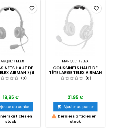
favorite_border
favorite_border
ARQUE:
TELEX
MARQUE:
TELEX
SINETS HAUT DE
COUSSINETS HAUT DE
TELEX AIRMAN 7/8
TÊTE LARGE TELEX AIRMAN
7/7+/8/8+
(0)
(0)
19,95 €
21,95 €
Ajouter au panier
Ajouter au panier


niers articles en
Derniers articles en
stock
stock