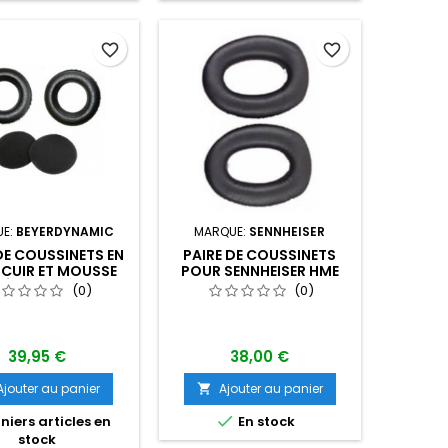
favorite_border
favorite_border
UE:
BEYERDYNAMIC
MARQUE:
SENNHEISER
DE COUSSINETS EN
PAIRE DE COUSSINETS
I CUIR ET MOUSSE
POUR SENNHEISER HME
 ÉLASTIQUE POUR
100/110
(0)
(0)
0,300,400 ET 600
39,95 €
38,00 €
Ajouter au panier
Ajouter au panier


niers articles en
En stock
stock