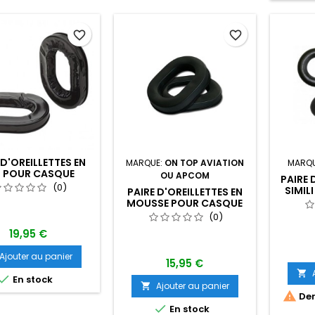
favorite_border
favorite_border
 D'OREILLETTES EN
MARQUE:
ON TOP AVIATION
MARQ
L POUR CASQUE
OU APCOM
PAIRE 
STANDARD
(0)
SIMIL
PAIRE D'OREILLETTES EN
VISCO
MOUSSE POUR CASQUE
HS 20
STANDARD
(0)
19,95 €
Ajouter au panier
15,95 €


En stock
Ajouter au panier


Der

En stock