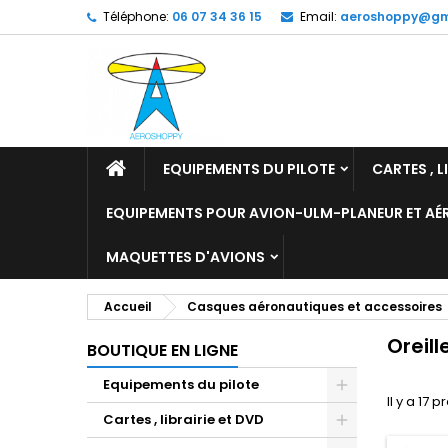
Téléphone:
06 07 34 36 15
Email:
aeroshoppy@gm
M
(
C
C
add_circle_outline
((
Vo
No
d'e
EQUIPEMENTS DU PILOTE
CARTES , L
EQUIPEMENTS POUR AVION-ULM-PLANEUR ET A
MAQUETTES D'AVIONS
Accueil
Casques aéronautiques et accessoires
Oreil
BOUTIQUE EN LIGNE
Equipements du pilote
Il y a 17 p
Cartes , librairie et DVD