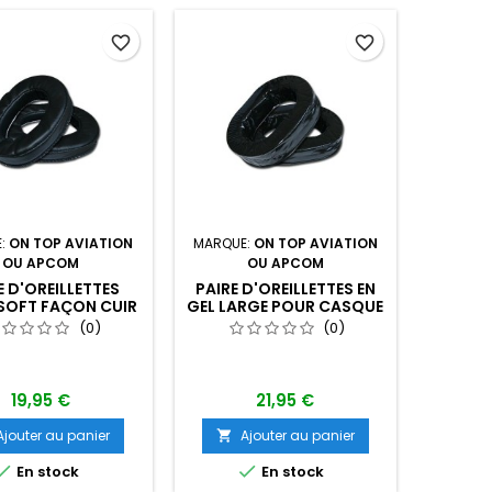
favorite_border
favorite_border
E:
ON TOP AVIATION
MARQUE:
ON TOP AVIATION
OU APCOM
OU APCOM
E D'OREILLETTES
PAIRE D'OREILLETTES EN
SOFT FAÇON CUIR
GEL LARGE POUR CASQUE
SSE POUR CASQUE
STANDARD
(0)
(0)
STANDARD
19,95 €
21,95 €
Ajouter au panier
Ajouter au panier



En stock
En stock