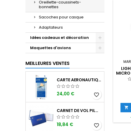
Oreillette-coussinets-
bonnettes
Sacoches pour casque
Adaptateurs
Idées cadeaux et décoration
Maquettes d'avions
MAR
MEILLEURES VENTES
LIG
MICRO 
T
CARTE AERONAUTIQUE OACI SIA FRANCE NORD EST 2026 AU 1/500 000
24,00 €
favorite_border

CARNET DE VOL PILOTE EASA "AVIONS/HÉLICOPTÈRES" DGAC
18,84 €
favorite_border