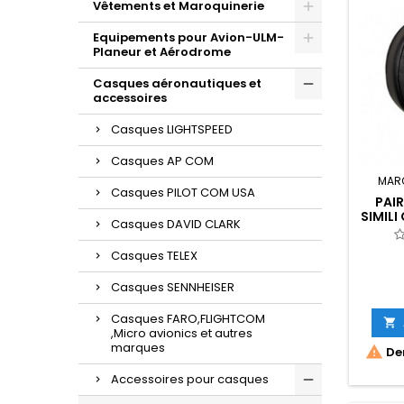
Vêtements et Maroquinerie
Equipements pour Avion-ULM-
Planeur et Aérodrome
Casques aéronautiques et
accessoires
Casques LIGHTSPEED
Casques AP COM
MAR
Casques PILOT COM USA
PAIR
SIMILI
Casques DAVID CLARK
POU
Casques TELEX
Casques SENNHEISER
Casques FARO,FLIGHTCOM

,Micro avionics et autres
marques

Der
Accessoires pour casques