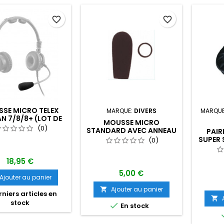
favorite_border
favorite_border
SE MICRO TELEX
MARQUE:
DIVERS
MARQU
N 7/8/8+ (LOT DE
MOUSSE MICRO
2)
(0)
STANDARD AVEC ANNEAU
PAIR
SUPER 
(0)
ET MOU
18,95 €
5,00 €
Ajouter au panier
Ajouter au panier

niers articles en

stock

En stock