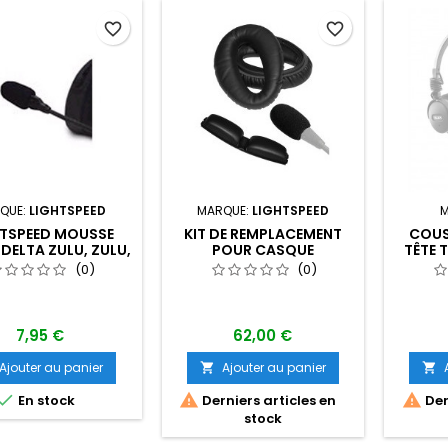
favorite_border
favorite_border
QUE:
LIGHTSPEED
MARQUE:
LIGHTSPEED
M
HTSPEED MOUSSE
KIT DE REMPLACEMENT
COUS
DELTA ZULU, ZULU,
POUR CASQUE
TÊTE 
ANGO ,SIERRA
LIGHTSPEED TANGO ,
(0)
(0)
SIERRA
7,95 €
62,00 €
Ajouter au panier
Ajouter au panier





En stock
Derniers articles en
Der
stock