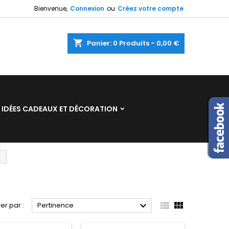
Bienvenue,
Connexion
ou
Créez votre compte
×
×
×
×
shopping_cart
Panier:
0
Produits - 0,00 €
)
n
IDÉES CADEAUX ET DÉCORATION
s



ier par :
Pertinence