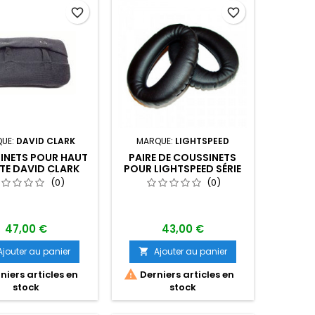
favorite_border
favorite_border
UE:
DAVID CLARK
MARQUE:
LIGHTSPEED
INETS POUR HAUT
PAIRE DE COUSSINETS
ÊTE DAVID CLARK
POUR LIGHTSPEED SÉRIE
CASQUE SÉRIE H10
ZULU,
(0)
(0)
SIERRA,TANGO,DELTA
ZULU
47,00 €
43,00 €
Ajouter au panier
Ajouter au panier


niers articles en
Derniers articles en
stock
stock