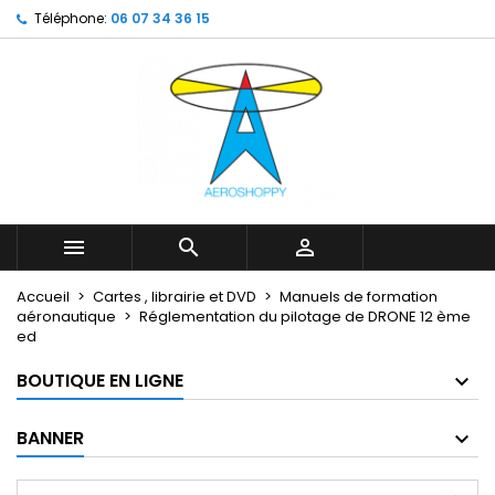
Téléphone:
06 07 34 36 15
My wishlists
Créer une liste d'envies
Connexion
Create new list
add_circle_outline
Vous devez être connecté pour ajouter des produits à votr
Nom de la liste d'envies
d'envies.
Annuler
Annuler
Créer une lis



Accueil
Cartes , librairie et DVD
Manuels de formation
aéronautique
Réglementation du pilotage de DRONE 12 ème
ed
BOUTIQUE EN LIGNE
BANNER