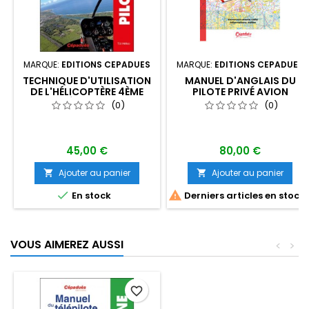
MARQUE:
EDITIONS CEPADUES
MARQUE:
EDITIONS CEPADUES
TECHNIQUE D'UTILISATION
MANUEL D'ANGLAIS DU
DE L'HÉLICOPTÈRE 4ÈME
PILOTE PRIVÉ AVION
ÉDITION
(0)
(0)
45,00 €
80,00 €
Ajouter au panier
Ajouter au panier




En stock
Derniers articles en stock
VOUS AIMEREZ AUSSI
<
>
favorite_border