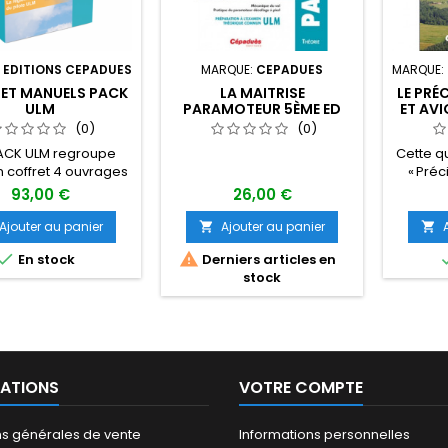
:
EDITIONS CEPADUES
MARQUE:
CEPADUES
MARQUE:
ET MANUELS PACK
LA MAITRISE
LE PRÉ
ULM
PARAMOTEUR 5ÈME ED
ET AVI
(0)
(0)
ACK ULM regroupe
Cette q
 coffret 4 ouvrages
« Préc
l'élève Pilote ULM :
avion 
93,00 €
26,00 €
du Pilote ULM" ; "500
fidèle 
ions pour le pilote
fait so
Ajouter au panier
Ajouter au panier


"Apprendre à piloter
futur p


En stock
Derniers articles en
ULM Multiaxe et les
pilote 
stock
ons légers " et le
basique 
fascicule de
En c
mentation du Pilote
parfaite
ULM".
que don
d’un «
« conci
ATIONS
VOTRE COMPTE
ns générales de vente
Informations personnelles