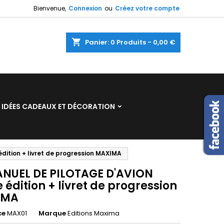
Bienvenue,
Connexion
ou
Créez votre compte
×
×
×
shopping_cart
Panier:
0
Produits - 0,00 €
n
IDÉES CADEAUX ET DÉCORATION
s
ition + livret de progression MAXIMA
ANUEL DE PILOTAGE D'AVION
édition + livret de progression
IMA
ce
MAX01
Marque
Editions Maxima