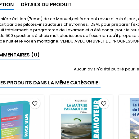
PTION
DÉTAILS DU PRODUIT
nière édition (7eme) de ce Manuel,entièrement revue et mis à jour ,
crit par des pilotes-instructeurs chevronnés. IDEAL pour préparer l'e
it totalement le programme de l'examen et a été conçu pour le reussir
 de 500 questions à choix multiples issues de l'examen ,qu'il propos
l de nuit et le vol en montagne. VENDU AVEC UN LIVRET DE PROGRESSION
MENTAIRES (0)
Aucun avis n'a été publié pour 
RES PRODUITS DANS LA MÊME CATÉGORIE :
favorite_border
favorite_border