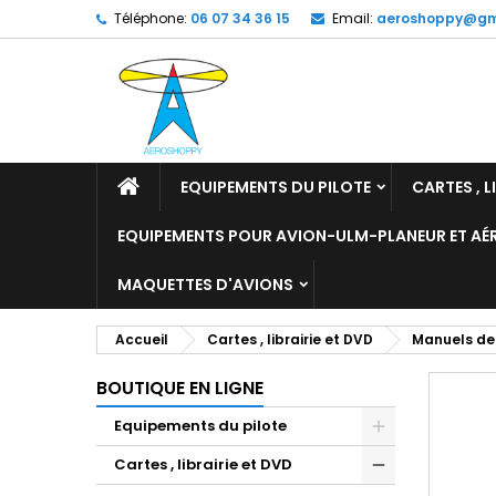
Téléphone:
06 07 34 36 15
Email:
aeroshoppy@gm
M
C
C
add_circle_outline
Vo
No
d'e
EQUIPEMENTS DU PILOTE
CARTES , L
EQUIPEMENTS POUR AVION-ULM-PLANEUR ET A
MAQUETTES D'AVIONS
Accueil
Cartes , librairie et DVD
Manuels de
BOUTIQUE EN LIGNE
Equipements du pilote
Cartes , librairie et DVD