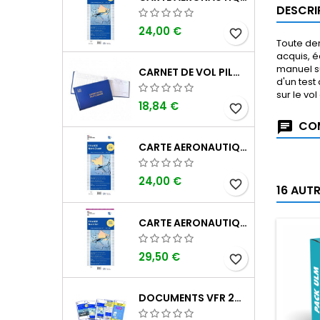
DESCRI
24,00 €
favorite_border
Toute der
acquis, é
manuel su
CARNET DE VOL PILOTE EASA "AVIONS/HÉLICOPTÈRES" DGAC
d'un test
sur le vo
18,84 €
favorite_border
COM
CARTE AERONAUTIQUE OACI SIA FRANCE NORD OUEST 2026 AU 1/500 000
24,00 €
favorite_border
16 AUT
CARTE AERONAUTIQUE OACI SIA FRANCE NORD EST 2026 PLASTIFIÉE AU 1/500 000
29,50 €
favorite_border
DOCUMENTS VFR 2026 SIA EDITION 1