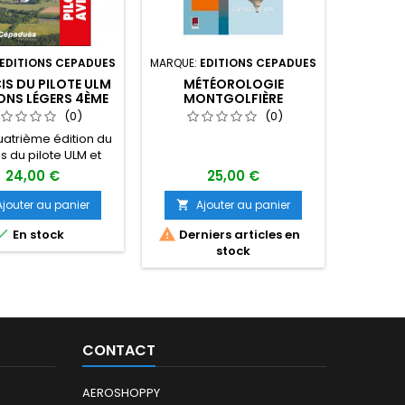
EDITIONS CEPADUES
MARQUE:
EDITIONS CEPADUES
MAR
CIS DU PILOTE ULM
MÉTÉOROLOGIE
GUIDE 
ONS LÉGERS 4ÈME
MONTGOLFIÈRE
DU PIL
ED
FRAN
(0)
(0)
uatrième édition du
is du pilote ULM et
léger » est restée
24,00 €
25,00 €
aux qualités qui ont
n succès : fournir au
Ajouter au panier
Ajouter au panier
A


ilote, tout comme au



En stock
Derniers articles en
Dern
breveté, un ouvrage
stock
et simple à utiliser.
e sens, il répond
ment à la définition
ne le dictionnaire
 Précis » : ouvrage
s » et « succinct ».
CONTACT
AEROSHOPPY