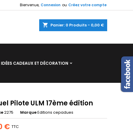
Bienvenue,
Connexion
ou
Créez votre compte
×
×
×
shopping_cart
Panier:
0
Produits - 0,00 €
n
IDÉES CADEAUX ET DÉCORATION
s
el Pilote ULM 17ème édition
ce
2275
Marque
Editions cepadues
0 €
TTC