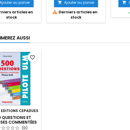
Ajouter au panier
Ajouter au panier



niers articles en
Derniers articles en
stock
stock
IMEREZ AUSSI
favorite_border
:
EDITIONS CEPADUES
 QUESTIONS ET
SES COMMENTÉES
LE PILOTE ULM ET
(0)