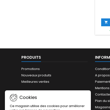

PRODUITS
INFORM
Promotions
Conditio
Nouveaux produits
A propos
Meilleures ventes
Paiement
Mentions
Contact
Cookies
Plan du s
Ce magasin utilise des cookies pour améliorer
Magasin