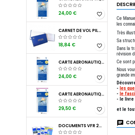
DESCRI
24,00 €
favorite_border
Ce Manuel
les conna
CARNET DE VOL PILOTE EASA "AVIONS/HÉLICOPTÈRES" DGAC
Très illu
Sa structu
18,84 €
favorite_border
Dans la tr
révision d
Ce sont p
CARTE AERONAUTIQUE OACI SIA FRANCE NORD OUEST 2026 AU 1/500 000
Nous vous
grande i
24,00 €
favorite_border
Découvre
-
les que
-
le fasc
CARTE AERONAUTIQUE OACI SIA FRANCE NORD EST 2026 PLASTIFIÉE AU 1/500 000
- le livr
29,50 €
favorite_border
et le tou
COM
DOCUMENTS VFR 2026 SIA EDITION 1