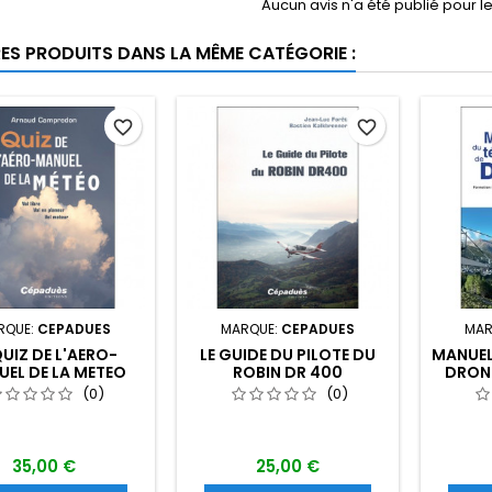
Aucun avis n'a été publié pour 
RES PRODUITS DANS LA MÊME CATÉGORIE :
favorite_border
favorite_border
RQUE:
CEPADUES
MARQUE:
CEPADUES
MAR
QUIZ DE L'AERO-
LE GUIDE DU PILOTE DU
MANUEL
EL DE LA METEO
ROBIN DR 400
DRONE
VOL LIBRE-VOL EN
(0)
(0)
EUR-VOL MOTEUR
35,00 €
25,00 €