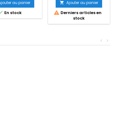
Ajouter au panier
Ajouter au panier
A





En stock
Derniers articles en
Dern
stock
<
>