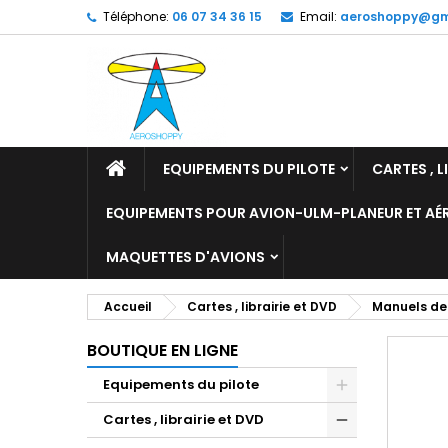
Téléphone:
06 07 34 36 15
Email:
aeroshoppy@gm
M
C
C
add_circle_outline
Vo
No
d'e
EQUIPEMENTS DU PILOTE
CARTES , L
EQUIPEMENTS POUR AVION-ULM-PLANEUR ET A
MAQUETTES D'AVIONS
Accueil
Cartes , librairie et DVD
Manuels de
BOUTIQUE EN LIGNE
Equipements du pilote
Cartes , librairie et DVD