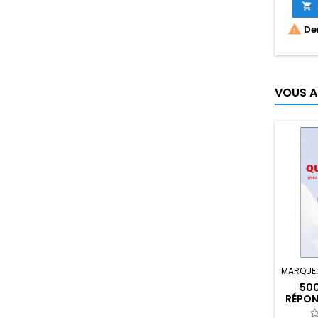


Der
VOUS A
MARQUE
500
RÉPON
POUR 