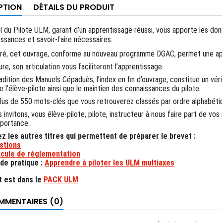
PTION
DÉTAILS DU PRODUIT
 du Pilote ULM, garant d’un apprentissage réussi, vous apporte les don
issances et savoir-faire nécessaires.
stré, cet ouvrage, conforme au nouveau programme DGAC, permet une app
re, son articulation vous faciliteront l’apprentissage.
adition des Manuels Cépaduès, l’index en fin d’ouvrage, constitue un véritab
e l’élève-pilote ainsi que le maintien des connaissances du pilote.
lus de 550 mots-clés que vous retrouverez classés par ordre alphabéti
 invitons, vous élève-pilote, pilote, instructeur à nous faire part de v
mportance.
z les autres titres qui permettent de préparer le brevet :
stions
icule de réglementation
e de pratique :
Apprendre à piloter les ULM multiaxes
t est dans le
PACK ULM
MENTAIRES (0)