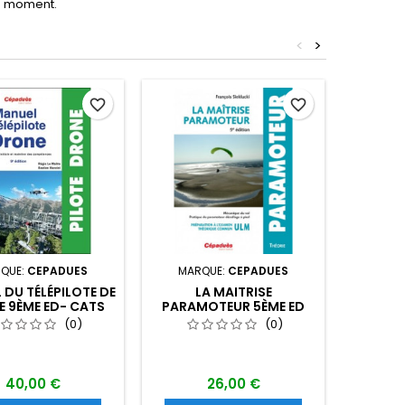
le moment.
<
>
favorite_border
favorite_border
QUE:
CEPADUES
MARQUE:
CEPADUES
M
 DU TÉLÉPILOTE DE
LA MAITRISE
VFR DE
 9ÈME ED- CATS
PARAMOTEUR 5ÈME ED
(0)
(0)
40,00 €
26,00 €