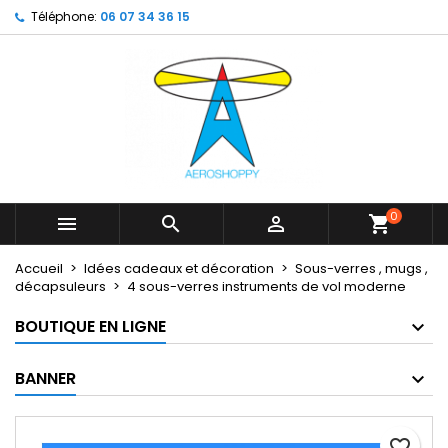
Téléphone:
06 07 34 36 15
×
×
×
My wishlists
Créer une liste d'envies
Connexion
Create new list
add_circle_outline
Vous devez être connecté pour ajouter des produits
Nom de la liste d'envies
à votre liste d'envies.
Annuler
Connexion
Annuler
Créer une liste d'envies
0



shopping_cart
Accueil
Idées cadeaux et décoration
Sous-verres , mugs ,
décapsuleurs
4 sous-verres instruments de vol moderne
BOUTIQUE EN LIGNE
BANNER
favorite_border