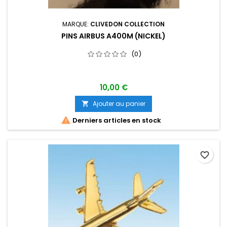
MARQUE:
CLIVEDON COLLECTION
PINS AIRBUS A400M (NICKEL)
(0)
10,00 €
Ajouter au panier


Derniers articles en stock
favorite_border