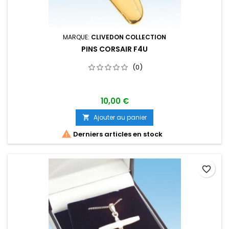
MARQUE:
CLIVEDON COLLECTION
PINS CORSAIR F4U
(0)
10,00 €
Ajouter au panier


Derniers articles en stock
favorite_border