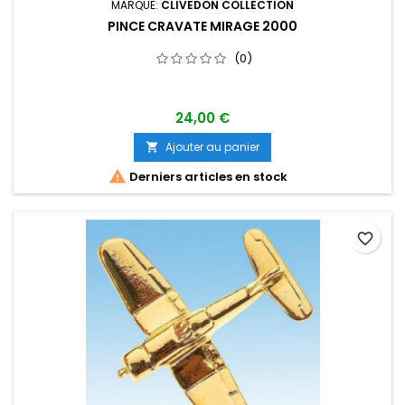
MARQUE:
CLIVEDON COLLECTION
PINCE CRAVATE MIRAGE 2000
(0)
24,00 €
Ajouter au panier


Derniers articles en stock
favorite_border