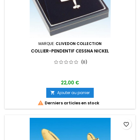
MARQUE:
CLIVEDON COLLECTION
COLLIER-PENDENTIF CESSNA NICKEL
(0)
22,00 €
Ajouter au panier


Derniers articles en stock
favorite_border