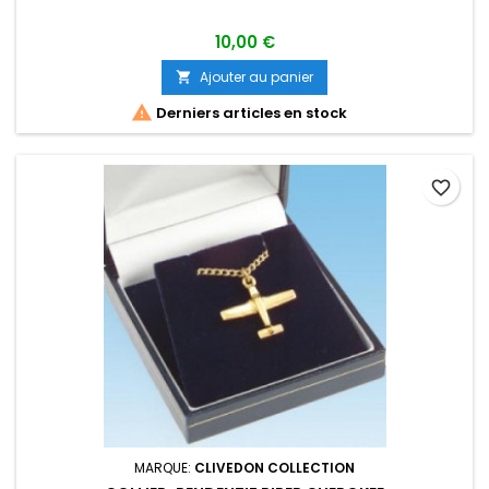
10,00 €
Ajouter au panier


Derniers articles en stock
favorite_border
MARQUE:
CLIVEDON COLLECTION