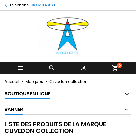
Téléphone:
06 07 34 36 15
×
×
×
×
My wishlists
((modalTitle))
Créer une liste d'envies
Connexion
Create new list
add_circle_outline
((confirmMessage))
Vous devez être connecté pour ajouter des produits
Nom de la liste d'envies
à votre liste d'envies.
((cancelText))
((modalDeleteText))
Annuler
Connexion
Annuler
Créer une liste d'envies
0



shopping_cart
Accueil
Marques
Clivedon collection
BOUTIQUE EN LIGNE
BANNER
LISTE DES PRODUITS DE LA MARQUE
CLIVEDON COLLECTION