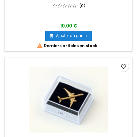
(0)
10,00 €
Ajouter au panier


Derniers articles en stock
favorite_border