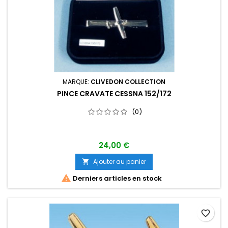
MARQUE:
CLIVEDON COLLECTION
PINCE CRAVATE CESSNA 152/172
(0)
24,00 €
Ajouter au panier


Derniers articles en stock
favorite_border