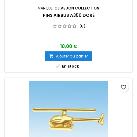
MARQUE:
CLIVEDON COLLECTION
PINS AIRBUS A350 DORÉ
(0)
10,00 €
Ajouter au panier


En stock
favorite_border