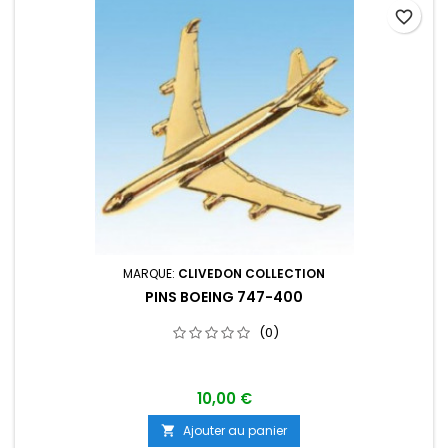
favorite_border
MARQUE:
CLIVEDON COLLECTION
PINS BOEING 747-400
(0)
10,00 €
Ajouter au panier
