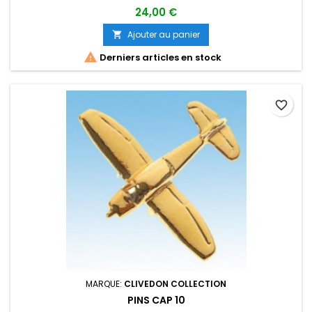
24,00 €
Ajouter au panier


Derniers articles en stock
favorite_border
MARQUE:
CLIVEDON COLLECTION
PINS CAP 10