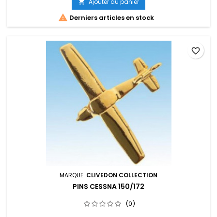
Ajouter au panier


Derniers articles en stock
favorite_border
MARQUE:
CLIVEDON COLLECTION
PINS CESSNA 150/172
(0)