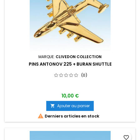
MARQUE:
CLIVEDON COLLECTION
PINS ANTONOV 225 + BURAN SHUTTLE
(0)
10,00 €
Ajouter au panier


Derniers articles en stock
favorite_border