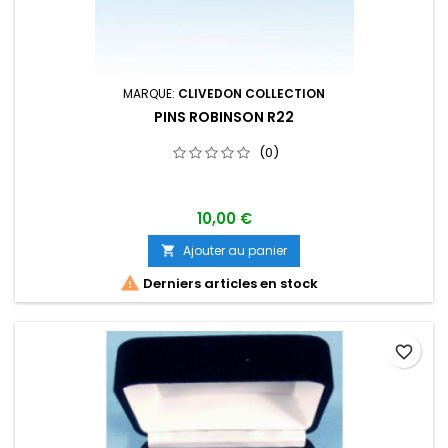
MARQUE:
CLIVEDON COLLECTION
PINS ROBINSON R22
(0)
10,00 €
Ajouter au panier


Derniers articles en stock
favorite_border