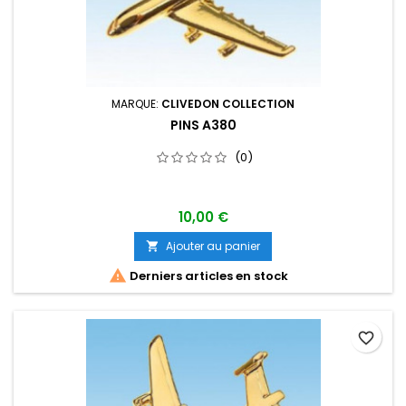
MARQUE:
CLIVEDON COLLECTION
PINS A380
(0)
10,00 €
Ajouter au panier


Derniers articles en stock
favorite_border