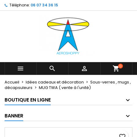
Téléphone:
06 07 34 36 15
×
×
×
My wishlists
Créer une liste d'envies
Connexion
Create new list
add_circle_outline
Vous devez être connecté pour ajouter des produits
Nom de la liste d'envies
à votre liste d'envies.
Annuler
Connexion
Annuler
Créer une liste d'envies
0



shopping_cart
Accueil
Idées cadeaux et décoration
Sous-verres , mugs ,
décapsuleurs
MUG TWA ( vente à l'unité)
BOUTIQUE EN LIGNE
BANNER
favorite_border