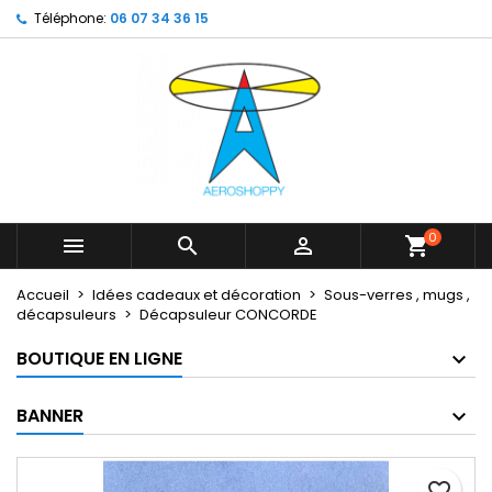
Téléphone:
06 07 34 36 15
×
×
×
My wishlists
Créer une liste d'envies
Connexion
Create new list
add_circle_outline
Vous devez être connecté pour ajouter des produits
Nom de la liste d'envies
à votre liste d'envies.
Annuler
Connexion
Annuler
Créer une liste d'envies
0



shopping_cart
Accueil
Idées cadeaux et décoration
Sous-verres , mugs ,
décapsuleurs
Décapsuleur CONCORDE
BOUTIQUE EN LIGNE
BANNER
favorite_border