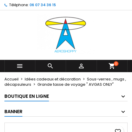
Téléphone:
06 07 34 36 15
×
×
×
My wishlists
Créer une liste d'envies
Connexion
Create new list
add_circle_outline
Vous devez être connecté pour ajouter des produits
Nom de la liste d'envies
à votre liste d'envies.
Annuler
Connexion
Annuler
Créer une liste d'envies
0



shopping_cart
Accueil
Idées cadeaux et décoration
Sous-verres , mugs ,
décapsuleurs
Grande tasse de voyage " AVGAS ONLY"
BOUTIQUE EN LIGNE
BANNER
favorite_border