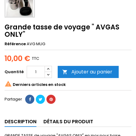
Grande tasse de voyage " AVGAS
ONLY"
Référence
AVG MUG
10,00 €
TTC
Ajouter au panier
Quantité


Derniers articles en stock
Partager
DESCRIPTION
DÉTAILS DU PRODUIT
GRANDE TASSE de voyage "AVGAS ONLY" en inox pour boire