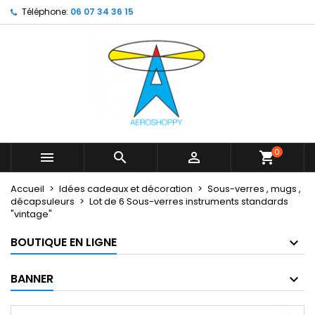
Téléphone:
06 07 34 36 15
×
×
×
My wishlists
Créer une liste d'envies
Connexion
Create new list
add_circle_outline
Vous devez être connecté pour ajouter des produits
Nom de la liste d'envies
à votre liste d'envies.
Annuler
Connexion
Annuler
Créer une liste d'envies
0



shopping_cart
Accueil
Idées cadeaux et décoration
Sous-verres , mugs ,
décapsuleurs
Lot de 6 Sous-verres instruments standards
"vintage"
BOUTIQUE EN LIGNE
BANNER