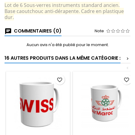
Lot de 6 Sous-verres instruments standard ancien.
Base caoutchouc anti-dérapente. Cadre en plastique
dur.
COMMENTAIRES (0)
Note
Aucun avis n'a été publié pour le moment.
16 AUTRES PRODUITS DANS LA MÊME CATÉGORIE :
>
<
favorite_border
favorite_border