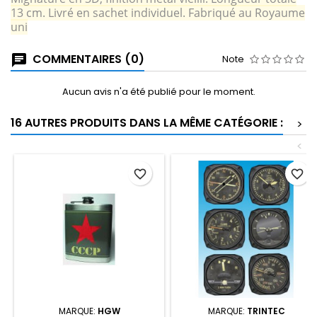
13 cm. Livré en sachet individuel. Fabriqué au Royaume
uni
COMMENTAIRES (0)
Note
Aucun avis n'a été publié pour le moment.
16 AUTRES PRODUITS DANS LA MÊME CATÉGORIE :
>
<
favorite_border
favorite_border
MARQUE:
HGW
MARQUE:
TRINTEC