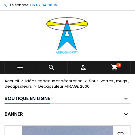
Téléphone:
06 07 34 36 15
×
×
×
My wishlists
Créer une liste d'envies
Connexion
Create new list
add_circle_outline
Vous devez être connecté pour ajouter des produits
Nom de la liste d'envies
à votre liste d'envies.
Annuler
Connexion
Annuler
Créer une liste d'envies
0



shopping_cart
Accueil
Idées cadeaux et décoration
Sous-verres , mugs ,
décapsuleurs
Décapsuleur MIRAGE 2000
BOUTIQUE EN LIGNE
BANNER
favorite_border