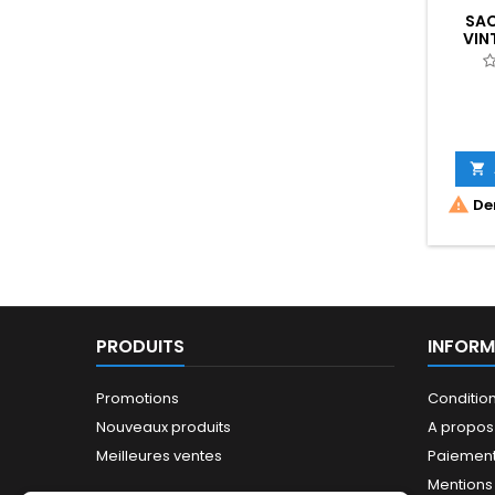
SAC
VIN


Der
PRODUITS
INFORM
Promotions
Conditio
Nouveaux produits
A propos
Meilleures ventes
Paiement
Mentions