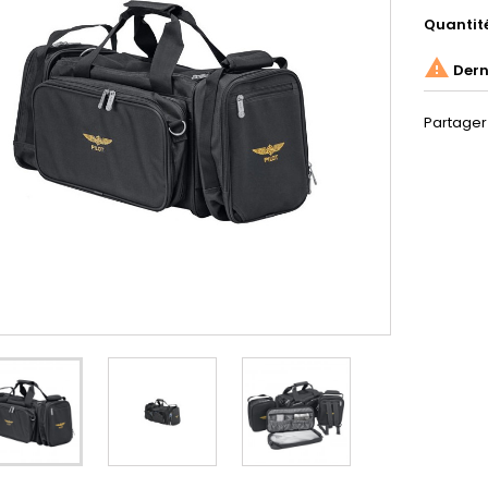
Quantit

Derni
Partager