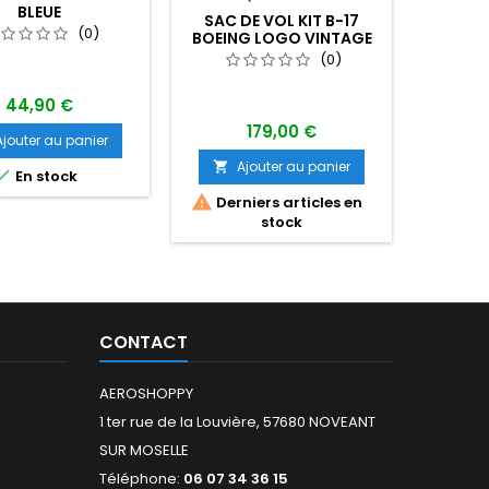
BLEUE
SAC DE VOL KIT B-17
SAC DE 
(0)
BOEING LOGO VINTAGE
RED CANOE
(0)
44,90 €
179,00 €
Ajouter au panier
Ajouter au panier
A



En stock


Derniers articles en
Dern
stock
CONTACT
AEROSHOPPY
1 ter rue de la Louvière, 57680 NOVEANT
SUR MOSELLE
Téléphone:
06 07 34 36 15