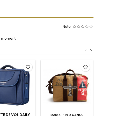
Note
le moment.
<
>
favorite_border
favorite_border
TE DE VOL DAILY
MARQUE:
RED CANOE
MARQ