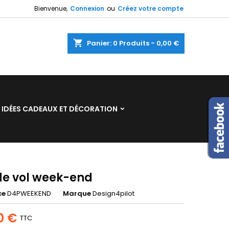
Bienvenue,
Connexion
ou
Créez votre compte
×
×
×
shopping_cart
Panier:
0
Produits - 0,00 €
n
IDÉES CADEAUX ET DÉCORATION
s
de vol week-end
ce
D4PWEEKEND
Marque
Design4pilot
0 €
TTC