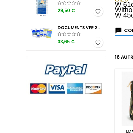
W 61
Witho
29,50 €
favorite_border
W 45
DOCUMENTS VFR 2026 SIA EDITION 1
COM
33,65 €
favorite_border
16 AUT
MA