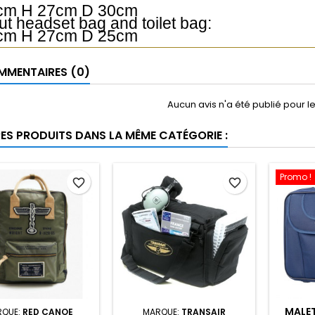
cm H 27cm D 30cm
ut headset bag and toilet bag:
cm H 27cm D 25cm
MENTAIRES (0)
Aucun avis n'a été publié pour 
RES PRODUITS DANS LA MÊME CATÉGORIE :
Promo !
favorite_border
favorite_border
MALET
RQUE:
RED CANOE
MARQUE:
TRANSAIR