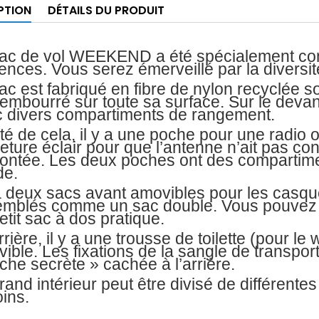
PTION
DÉTAILS DU PRODUIT
ac de vol WEEKEND a été spécialement conçu
ences. Vous serez émerveillé par la diversit
ac est fabriqué en fibre de nylon recyclée sol
rembourré sur toute sa surface. Sur le devant
 divers compartiments de rangement.
té de cela, il y a une poche pour une radio
eture éclair pour que l’antenne n’ait pas c
ntée. Les deux poches ont des compartime
de.
 a deux sacs avant amovibles pour les casqu
mblés comme un sac double. Vous pouvez ut
etit sac à dos pratique.
arrière, il y a une trousse de toilette (pour 
ible. Les fixations de la sangle de transport
che secrète » cachée à l’arrière.
rand intérieur peut être divisé de différent
ins.