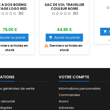
 A DOS BOEING
SAC DE VOL TRAVELLER
TAGE LOGO RED
COULEUR NOIRE
CANOE
(0)
(0)
79,00 €
44,95 €

Ajouter au panier
Ajouter au panier


niers articles en
Derniers articles en
stock
stock
ATIONS
VOTRE COMPTE
ns générales de vente
Informations personnelles
Commandes
 sécurisé
Avoirs
 légales
Adresses