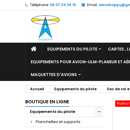
Téléphone:
06 07 34 36 15
Email:
aeroshoppy@gm
M
C
C
add_circle_outline
Vo
No
d'e
EQUIPEMENTS DU PILOTE
CARTES , L
EQUIPEMENTS POUR AVION-ULM-PLANEUR ET A
MAQUETTES D'AVIONS
Accueil
Equipements du pilote
Sac de vol 
BOUTIQUE EN LIGNE
Promo !
Equipements du pilote
Planchettes et supports