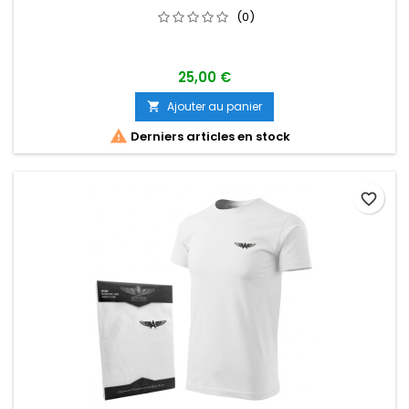
(0)
25,00 €
Ajouter au panier


Derniers articles en stock
favorite_border