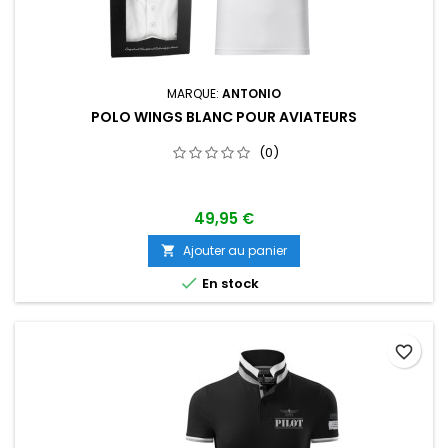
MARQUE:
ANTONIO
POLO WINGS BLANC POUR AVIATEURS
(0)
49,95 €
Ajouter au panier


En stock
favorite_border