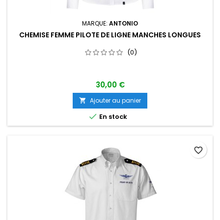
MARQUE:
ANTONIO
CHEMISE FEMME PILOTE DE LIGNE MANCHES LONGUES
(0)
30,00 €
Ajouter au panier


En stock
favorite_border