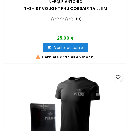
MARQUE:
ANTONIO
T-SHIRT VOUGHT F4U CORSAIR TAILLE M
(0)
25,00 €
Ajouter au panier


Derniers articles en stock
favorite_border