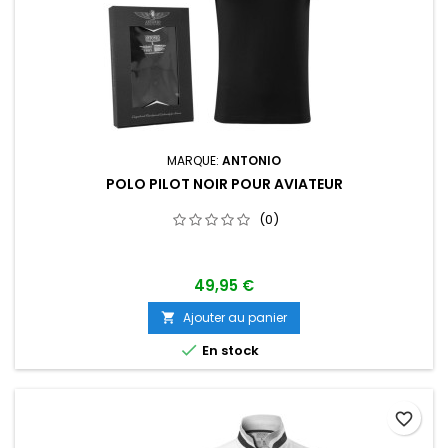
MARQUE:
ANTONIO
POLO PILOT NOIR POUR AVIATEUR
(0)
49,95 €
Ajouter au panier


En stock
favorite_border