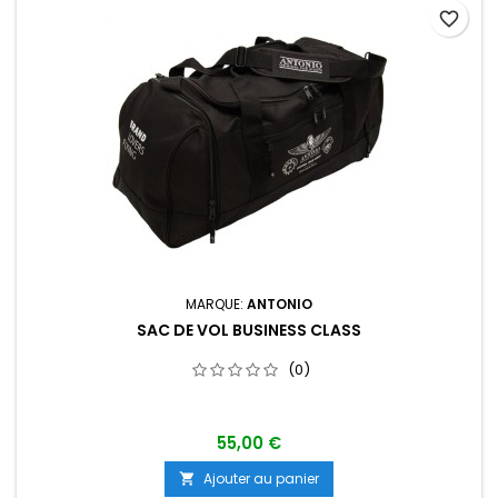
favorite_border
MARQUE:
ANTONIO
SAC DE VOL BUSINESS CLASS
(0)
55,00 €
Ajouter au panier
