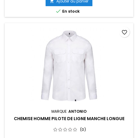
Ajouter au panier


En stock
favorite_border
MARQUE:
ANTONIO
CHEMISE HOMME PILOTE DE LIGNE MANCHE LONGUE
(0)