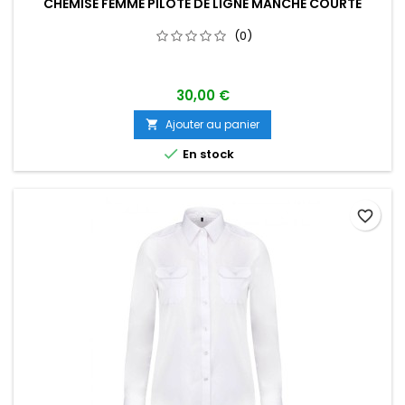
CHEMISE FEMME PILOTE DE LIGNE MANCHE COURTE
(0)
30,00 €
Ajouter au panier


En stock
favorite_border