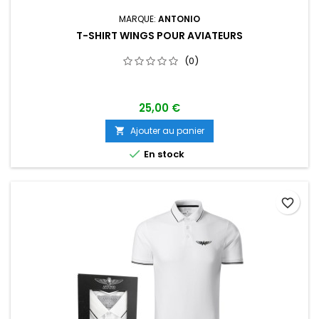
MARQUE:
ANTONIO
T-SHIRT WINGS POUR AVIATEURS
(0)
25,00 €
Ajouter au panier


En stock
favorite_border