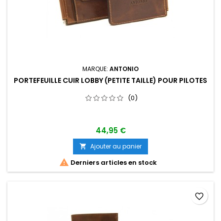
MARQUE:
ANTONIO
PORTEFEUILLE CUIR LOBBY (PETITE TAILLE) POUR PILOTES
(0)
44,95 €
Ajouter au panier


Derniers articles en stock
favorite_border