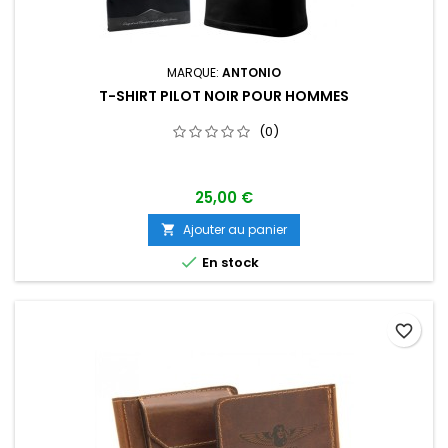
MARQUE:
ANTONIO
T-SHIRT PILOT NOIR POUR HOMMES
(0)
25,00 €
Ajouter au panier


En stock
favorite_border