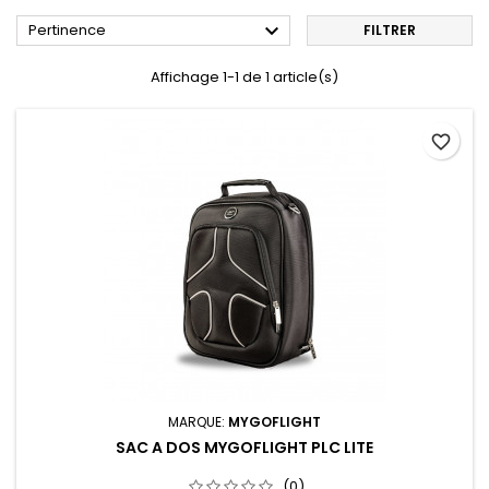

Pertinence
FILTRER
Affichage 1-1 de 1 article(s)
favorite_border
MARQUE:
MYGOFLIGHT
SAC A DOS MYGOFLIGHT PLC LITE
(0)