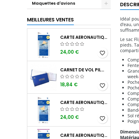
Maquettes d'avions
DESCRI
Idéal pou
MEILLEURES VENTES
d’eau, un
suffisamm
CARTE AERONAUTIQUE OACI SIA FRANCE NORD EST 2026 AU 1/500 000
Le sac Fl
pieds. Ta
comparti
24,00 €
favorite_border
Compa
Fente
CARNET DE VOL PILOTE EASA "AVIONS/HÉLICOPTÈRES" DGAC
Grand
week
Poche
18,84 €
favorite_border
Poche
Compa
Compa
CARTE AERONAUTIQUE OACI SIA FRANCE NORD OUEST 2026 AU 1/500 000
Comp
Band
Sol r
24,00 €
favorite_border
Poign
Dimensio
CARTE AERONAUTIQUE OACI SIA FRANCE NORD EST 2026 PLASTIFIÉE AU 1/500 000
Matériau