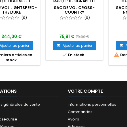
QUE:
LIGHTSPEED
MARQUE:
DESIGN4PILOT
MA
 VOL LIGHTSPEED-
SAC DE VOL CROSS-
SAC 
THE DUKE
COUNTRY
N
(0)
(0)
344,00 €
75,91 €
79,90 €
Ajouter au panier
Ajouter au panier




niers articles en
En stock
Dern
stock
ATIONS
VOTRE COMPTE
ns générales de vente
Informations personnelles
Commandes
 sécurisé
Avoirs
 légales
Adresses