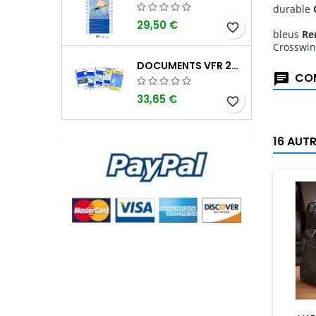
durable
29,50 €
favorite_border
bleus
Re
Crosswind
DOCUMENTS VFR 2026 SIA EDITION 1
COM
33,65 €
favorite_border
16 AUT