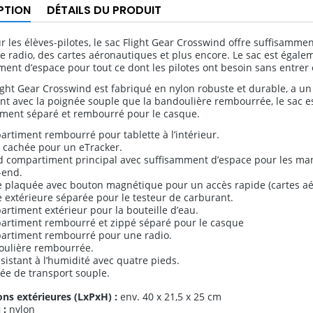
PTION
DÉTAILS DU PRODUIT
r les élèves-pilotes, le sac Flight Gear Crosswind offre suffisamme
e radio, des cartes aéronautiques et plus encore. Le sac est égalem
ent d’espace pour tout ce dont les pilotes ont besoin sans entrer e
ight Gear Crosswind est fabriqué en nylon robuste et durable, a un 
nt avec la poignée souple que la bandoulière rembourrée, le sac est
ment séparé et rembourré pour le casque.
rtiment rembourré pour tablette à l’intérieur.
 cachée pour un eTracker.
 compartiment principal avec suffisamment d’espace pour les manu
-end.
 plaquée avec bouton magnétique pour un accès rapide (cartes aéro
 extérieure séparée pour le testeur de carburant.
rtiment extérieur pour la bouteille d’eau.
rtiment rembourré et zippé séparé pour le casque
artiment rembourré pour une radio.
oulière rembourrée.
ésistant à l’humidité avec quatre pieds.
ée de transport souple.
ns extérieures (LxPxH) :
env. 40 x 21,5 x 25 cm
 :
nylon