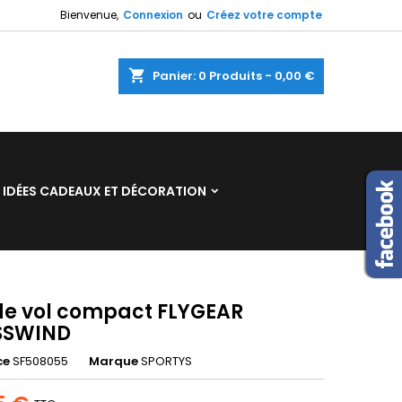
Bienvenue,
Connexion
ou
Créez votre compte
×
×
×
shopping_cart
Panier:
0
Produits - 0,00 €
n
IDÉES CADEAUX ET DÉCORATION
s
de vol compact FLYGEAR
SSWIND
ce
SF508055
Marque
SPORTYS