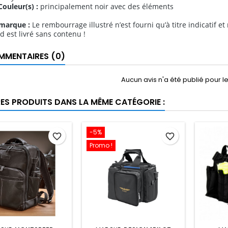
Couleur(s) :
principalement noir avec des éléments
marque :
Le rembourrage illustré n’est fourni qu’à titre indicatif et 
 est livré sans contenu !
MENTAIRES (0)
Aucun avis n'a été publié pour 
RES PRODUITS DANS LA MÊME CATÉGORIE :
-5%
favorite_border
favorite_border
Promo !