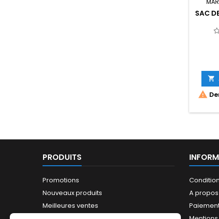
MAR
SAC DE


Der
PRODUITS
INFORM
Promotions
Conditio
Nouveaux produits
A propos
Meilleures ventes
Paiement
Mentions