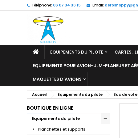
Téléphone:
06 07 34 36 15
Email:
aeroshoppy@gm
M
C
C
add_circle_outline
Vo
No
d'e
EQUIPEMENTS DU PILOTE
CARTES , L
EQUIPEMENTS POUR AVION-ULM-PLANEUR ET A
MAQUETTES D'AVIONS
Accueil
Equipements du pilote
Sac de vol 
BOUTIQUE EN LIGNE
Equipements du pilote
Planchettes et supports