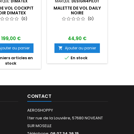
RQUE:
DIMATEX
MARQUE:
DESIGN4PILOT
MAR
DE VOL COCKPIT
MALETTE DE VOL DAILY
SAC DE
OIR DIMATEX
NOIRE
CO
(0)
(0)
199,00 €
44,90 €
Ajouter au panier
Ajouter au panier
A




iers articles en
En stock
Dern
stock
CONTACT
AEROSHOPPY
1 ter rue de la Louvière, 57680 NOVEANT
SUR MOSELLE
Téléphone:
06 07 34 36 15