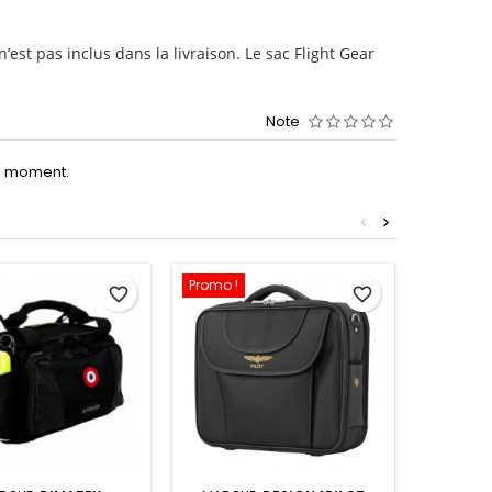
n’est pas inclus dans la livraison. Le sac Flight Gear
Note
le moment.
<
>
Promo !
favorite_border
favorite_border