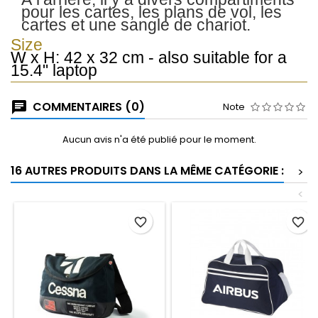
pour les cartes, les plans de vol, les
cartes et une sangle de chariot.
Size
W x H: 42 x 32 cm - also suitable for a
15.4" laptop
COMMENTAIRES (0)
Note
Aucun avis n'a été publié pour le moment.
16 AUTRES PRODUITS DANS LA MÊME CATÉGORIE :
>
<
favorite_border
favorite_border