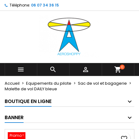
Téléphone:
06 07 34 36 15
×
×
×
My wishlists
Créer une liste d'envies
Connexion
Create new list
add_circle_outline
Vous devez être connecté pour ajouter des produits
Nom de la liste d'envies
à votre liste d'envies.
Annuler
Connexion
Annuler
Créer une liste d'envies
0



shopping_cart
Accueil
Equipements du pilote
Sac de vol et bagagerie
Malette de vol DAILY bleue
BOUTIQUE EN LIGNE
BANNER
Promo !
favorite_border