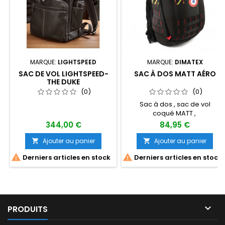
MARQUE:
LIGHTSPEED
MARQUE:
DIMATEX
SAC DE VOL LIGHTSPEED-
SAC À DOS MATT AÉRO
THE DUKE
(0)
(0)
Sac à dos , sac de vol
coqué MATT ,
344,00 €
84,95 €
Ajouter au panier
Ajouter au panier




Derniers articles en stock
Derniers articles en stock

PRODUITS