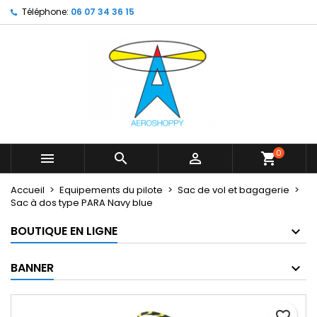
Téléphone:
06 07 34 36 15
×
×
×
My wishlists
Créer une liste d'envies
Connexion
Create new list
add_circle_outline
Vous devez être connecté pour ajouter des produits
Nom de la liste d'envies
à votre liste d'envies.
Annuler
Connexion
Annuler
Créer une liste d'envies
0



shopping_cart
Accueil
Equipements du pilote
Sac de vol et bagagerie
Sac à dos type PARA Navy blue
BOUTIQUE EN LIGNE
BANNER
favorite_border