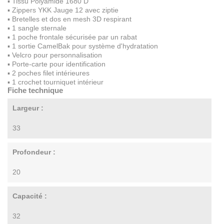
▪ Tissu Polyamide 1680 D
▪ Zippers YKK Jauge 12 avec ziptie
▪ Bretelles et dos en mesh 3D respirant
▪ 1 sangle sternale
▪ 1 poche frontale sécurisée par un rabat
▪ 1 sortie CamelBak pour système d'hydratation
▪ Velcro pour personnalisation
▪ Porte-carte pour identification
▪ 2 poches filet intérieures
▪ 1 crochet tourniquet intérieur
Fiche technique
Largeur :
33
Profondeur :
20
Capacité :
32