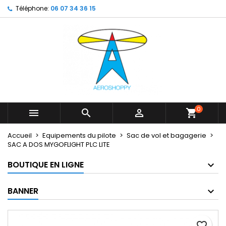
Téléphone:
06 07 34 36 15
×
×
×
My wishlists
Créer une liste d'envies
Connexion
Create new list
add_circle_outline
Vous devez être connecté pour ajouter des produits
Nom de la liste d'envies
à votre liste d'envies.
Annuler
Connexion
Annuler
Créer une liste d'envies
0



shopping_cart
Accueil
Equipements du pilote
Sac de vol et bagagerie
SAC A DOS MYGOFLIGHT PLC LITE
BOUTIQUE EN LIGNE
BANNER
favorite_border