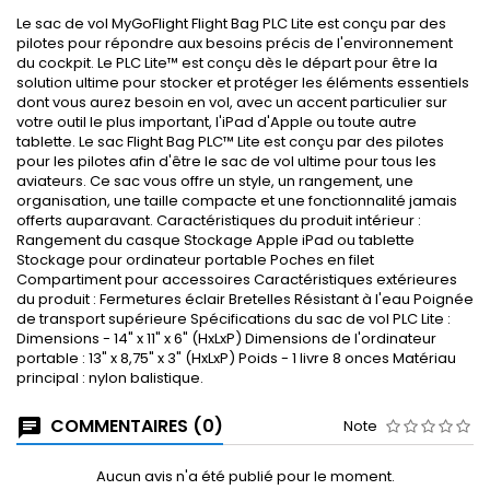
Le sac de vol MyGoFlight Flight Bag PLC Lite est conçu par des
pilotes pour répondre aux besoins précis de l'environnement
du cockpit. Le PLC Lite™ est conçu dès le départ pour être la
solution ultime pour stocker et protéger les éléments essentiels
dont vous aurez besoin en vol, avec un accent particulier sur
votre outil le plus important, l'iPad d'Apple ou toute autre
tablette. Le sac Flight Bag PLC™ Lite est conçu par des pilotes
pour les pilotes afin d'être le sac de vol ultime pour tous les
aviateurs. Ce sac vous offre un style, un rangement, une
organisation, une taille compacte et une fonctionnalité jamais
offerts auparavant. Caractéristiques du produit intérieur :
Rangement du casque Stockage Apple iPad ou tablette
Stockage pour ordinateur portable Poches en filet
Compartiment pour accessoires Caractéristiques extérieures
du produit : Fermetures éclair Bretelles Résistant à l'eau Poignée
de transport supérieure Spécifications du sac de vol PLC Lite :
Dimensions - 14" x 11" x 6" (HxLxP) Dimensions de l'ordinateur
portable : 13" x 8,75" x 3" (HxLxP) Poids - 1 livre 8 onces Matériau
principal : nylon balistique.
COMMENTAIRES (0)
Note
Aucun avis n'a été publié pour le moment.