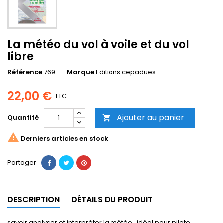
La météo du vol à voile et du vol
libre
Référence
769
Marque
Editions cepadues
22,00 €
TTC
Ajouter au panier
Quantité


Derniers articles en stock
Partager
DESCRIPTION
DÉTAILS DU PRODUIT
savoir analyser et interpréter la météo , idéal pour pilote