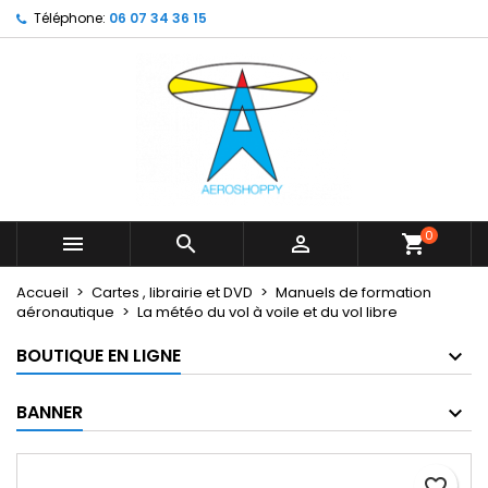
Téléphone:
06 07 34 36 15
×
×
×
My wishlists
Créer une liste d'envies
Connexion
Create new list
add_circle_outline
Vous devez être connecté pour ajouter des produits
Nom de la liste d'envies
à votre liste d'envies.
Annuler
Connexion
Annuler
Créer une liste d'envies
0



shopping_cart
Accueil
Cartes , librairie et DVD
Manuels de formation
aéronautique
La météo du vol à voile et du vol libre
BOUTIQUE EN LIGNE
BANNER
favorite_border