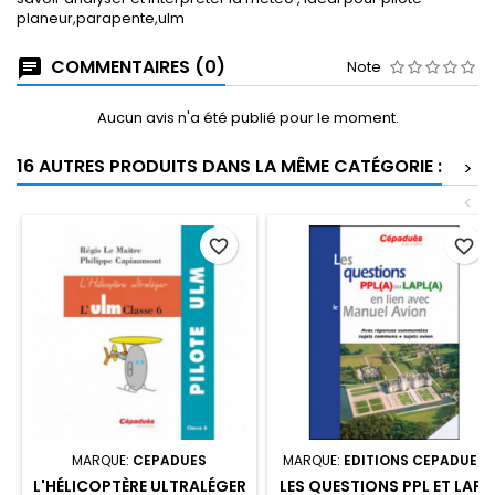
planeur,parapente,ulm
COMMENTAIRES (0)
Note
Aucun avis n'a été publié pour le moment.
16 AUTRES PRODUITS DANS LA MÊME CATÉGORIE :
>
<
favorite_border
favorite_border
MARQUE:
CEPADUES
MARQUE:
EDITIONS CEPADUES
L'HÉLICOPTÈRE ULTRALÉGER
LES QUESTIONS PPL ET LAPL