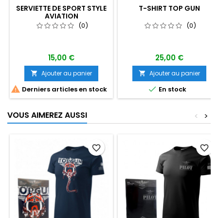
SERVIETTE DE SPORT STYLE
T-SHIRT TOP GUN
AVIATION
(0)
(0)
15,00 €
25,00 €
Ajouter au panier
Ajouter au panier




Derniers articles en stock
En stock
VOUS AIMEREZ AUSSI
<
>
favorite_border
favorite_border