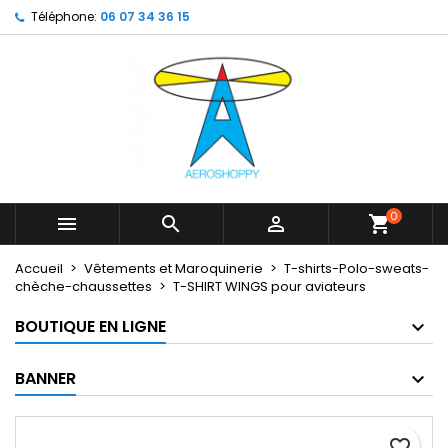
Téléphone:
06 07 34 36 15
×
×
×
My wishlists
Créer une liste d'envies
Connexion
Create new list
add_circle_outline
Vous devez être connecté pour ajouter des produits
Nom de la liste d'envies
à votre liste d'envies.
Annuler
Connexion
Annuler
Créer une liste d'envies
0



shopping_cart
Accueil
Vêtements et Maroquinerie
T-shirts-Polo-sweats-
chèche-chaussettes
T-SHIRT WINGS pour aviateurs
BOUTIQUE EN LIGNE
BANNER
favorite_border