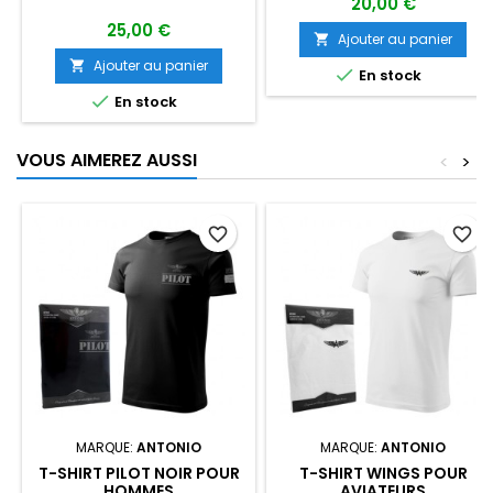
20,00 €
25,00 €
Ajouter au panier

Ajouter au panier


En stock

En stock
VOUS AIMEREZ AUSSI
<
>
favorite_border
favorite_border
MARQUE:
ANTONIO
MARQUE:
ANTONIO
T-SHIRT PILOT NOIR POUR
T-SHIRT WINGS POUR
HOMMES
AVIATEURS