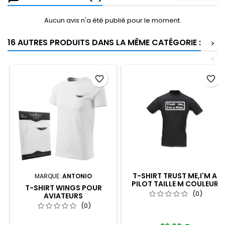
Aucun avis n'a été publié pour le moment.
16 AUTRES PRODUITS DANS LA MÊME CATÉGORIE :
>
<
favorite_border
favorite_border
T-SHIRT TRUST ME,I'M A
MARQUE:
ANTONIO
PILOT TAILLE M COULEUR
T-SHIRT WINGS POUR
BLEUE NAVY
(0)
AVIATEURS
(0)