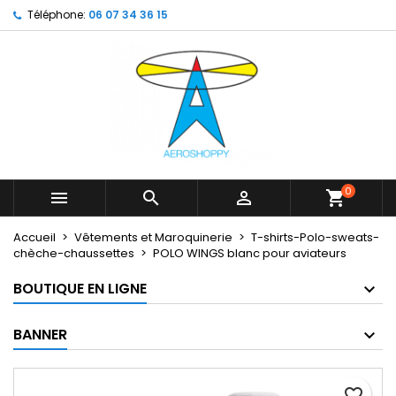
Téléphone:
06 07 34 36 15
×
×
×
My wishlists
Créer une liste d'envies
Connexion
Create new list
add_circle_outline
Vous devez être connecté pour ajouter des produits
Nom de la liste d'envies
à votre liste d'envies.
Annuler
Connexion
Annuler
Créer une liste d'envies
0



shopping_cart
Accueil
Vêtements et Maroquinerie
T-shirts-Polo-sweats-
chèche-chaussettes
POLO WINGS blanc pour aviateurs
BOUTIQUE EN LIGNE
BANNER
favorite_border