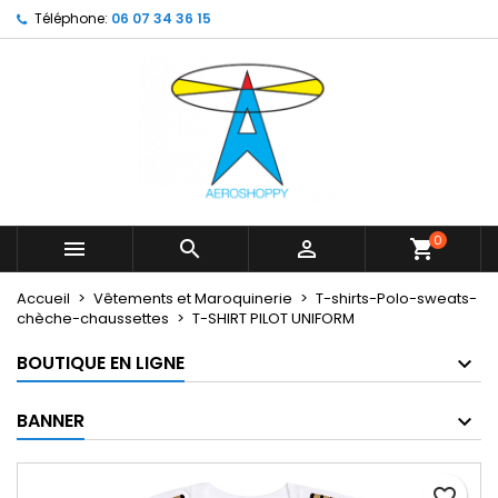
Téléphone:
06 07 34 36 15
×
×
×
My wishlists
Créer une liste d'envies
Connexion
Create new list
add_circle_outline
Vous devez être connecté pour ajouter des produits
Nom de la liste d'envies
à votre liste d'envies.
Annuler
Connexion
Annuler
Créer une liste d'envies
0



shopping_cart
Accueil
Vêtements et Maroquinerie
T-shirts-Polo-sweats-
chèche-chaussettes
T-SHIRT PILOT UNIFORM
BOUTIQUE EN LIGNE
BANNER
favorite_border