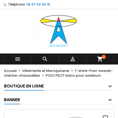
Téléphone:
06 07 34 36 15
×
×
×
My wishlists
Créer une liste d'envies
Connexion
Create new list
add_circle_outline
Vous devez être connecté pour ajouter des produits
Nom de la liste d'envies
à votre liste d'envies.
Annuler
Connexion
Annuler
Créer une liste d'envies
0



shopping_cart
Accueil
Vêtements et Maroquinerie
T-shirts-Polo-sweats-
chèche-chaussettes
POLO PILOT blanc pour aviateurs
BOUTIQUE EN LIGNE
BANNER
favorite_border