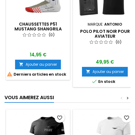
CHAUSSETTES P51
MARQUE:
ANTONIO
MUSTANG SHANGRILA
POLO PILOT NOIR POUR
(0)
AVIATEUR
(0)
14,95 €
49,95 €
Ajouter au panier

Ajouter au panier


Derniers articles en stock

En stock
VOUS AIMEREZ AUSSI
<
>
favorite_border
favorite_border