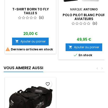
T-SHIRT BORN TO FLY
MARQUE:
ANTONIO
TAILLE S
POLO PILOT BLANC POUR
(0)
AVIATEURS
(0)
20,00 €
49,95 €
Ajouter au panier

Ajouter au panier


Derniers articles en stock

En stock
VOUS AIMEREZ AUSSI
<
>
favorite_border