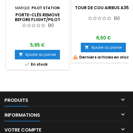
TOUR DE COU AIRBUS A350
MARQUE:
PILOT STATION
PORTE-CLÉS REMOVE
(0)
BEFORE FLIGHT/PILOT
(0)
6,50 €
5,95 €
Ajouter au panier

Ajouter au panier


Derniers articles en stock

En stock

PRODUITS

INFORMATIONS

VOTRE COMPTE