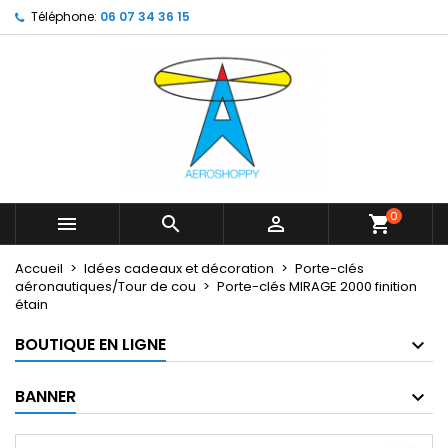
Téléphone:
06 07 34 36 15
×
×
×
My wishlists
Créer une liste d'envies
Connexion
Create new list
add_circle_outline
Vous devez être connecté pour ajouter des produits
Nom de la liste d'envies
à votre liste d'envies.
Annuler
Connexion
Annuler
Créer une liste d'envies
0



shopping_cart
Accueil
Idées cadeaux et décoration
Porte-clés
aéronautiques/Tour de cou
Porte-clés MIRAGE 2000 finition
étain
BOUTIQUE EN LIGNE
BANNER