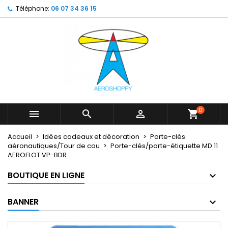
Téléphone:
06 07 34 36 15
×
×
×
My wishlists
Créer une liste d'envies
Connexion
Create new list
add_circle_outline
Vous devez être connecté pour ajouter des produits
Nom de la liste d'envies
à votre liste d'envies.
Annuler
Connexion
Annuler
Créer une liste d'envies
0



shopping_cart
Accueil
Idées cadeaux et décoration
Porte-clés
aéronautiques/Tour de cou
Porte-clés/porte-étiquette MD 11
AEROFLOT VP-BDR
BOUTIQUE EN LIGNE
BANNER