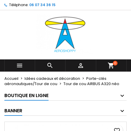
Téléphone:
06 07 34 36 15
×
×
×
My wishlists
Créer une liste d'envies
Connexion
Create new list
add_circle_outline
Vous devez être connecté pour ajouter des produits
Nom de la liste d'envies
à votre liste d'envies.
Annuler
Connexion
Annuler
Créer une liste d'envies
0



shopping_cart
Accueil
Idées cadeaux et décoration
Porte-clés
aéronautiques/Tour de cou
Tour de cou AIRBUS A320 néo
BOUTIQUE EN LIGNE
BANNER
favorite_border