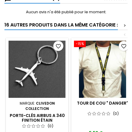
Aucun avis n'a été publié pour le moment.
16 AUTRES PRODUITS DANS LA MÊME CATÉGORIE :
>
<
-15%
favorite_border
favorite_border
TOUR DE COU " DANGER"
MARQUE:
CLIVEDON
COLLECTION
(0)
PORTE-CLÉS AIRBUS A 340
FINITION ÉTAIN
(0)