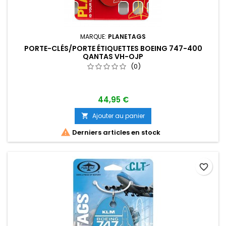
MARQUE:
PLANETAGS
PORTE-CLÉS/PORTE ÉTIQUETTES BOEING 747-400
QANTAS VH-OJP
(0)
44,95 €
Ajouter au panier


Derniers articles en stock
favorite_border