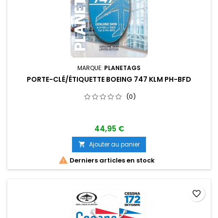
MARQUE:
PLANETAGS
PORTE-CLÉ/ÉTIQUETTE BOEING 747 KLM PH-BFD
(0)
44,95 €
Ajouter au panier


Derniers articles en stock
favorite_border