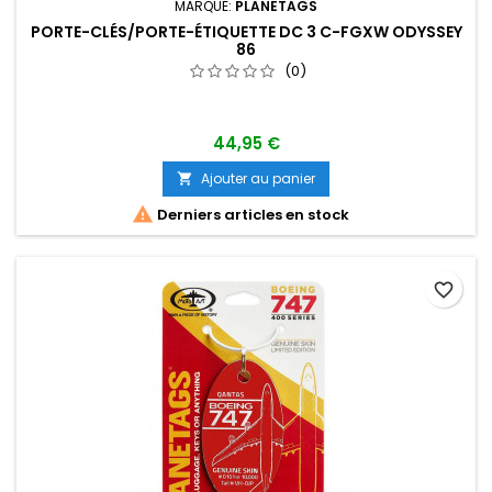
MARQUE:
PLANETAGS
PORTE-CLÉS/PORTE-ÉTIQUETTE DC 3 C-FGXW ODYSSEY
86
(0)
44,95 €
Ajouter au panier


Derniers articles en stock
favorite_border