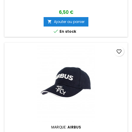
6,50 €
Ajouter au panier


En stock
favorite_border
MARQUE:
AIRBUS