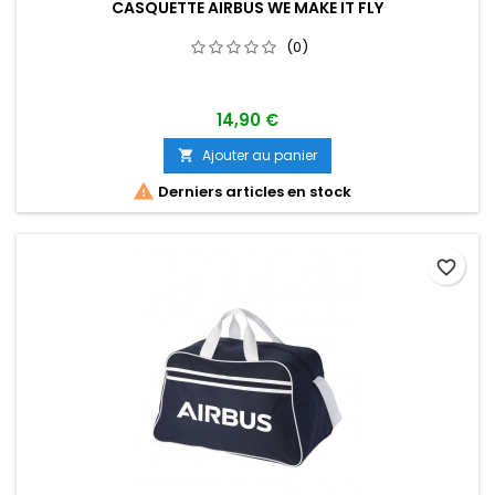
CASQUETTE AIRBUS WE MAKE IT FLY
(0)
14,90 €
Ajouter au panier


Derniers articles en stock
favorite_border