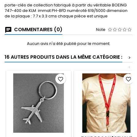
porte-clés de collection fabriqué à partir du véritable BOEING
747-400 de KLM immat PH-BFD numéroté 619/5000 dimension
de la plaque : 7.7 x 3.3 cms chaque pièce est unique
COMMENTAIRES (0)
Note
Aucun avis n'a été publié pour le moment.
16 AUTRES PRODUITS DANS LA MÊME CATÉGORIE :
>
<
favorite_border
favorite_border