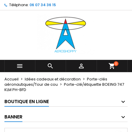
Téléphone:
06 07 34 36 15
×
×
×
My wishlists
Créer une liste d'envies
Connexion
Create new list
add_circle_outline
Vous devez être connecté pour ajouter des produits
Nom de la liste d'envies
à votre liste d'envies.
Annuler
Connexion
Annuler
Créer une liste d'envies
0



shopping_cart
Accueil
Idées cadeaux et décoration
Porte-clés
aéronautiques/Tour de cou
Porte-clé/étiquette BOEING 747
KLM PH-BFD
BOUTIQUE EN LIGNE
BANNER