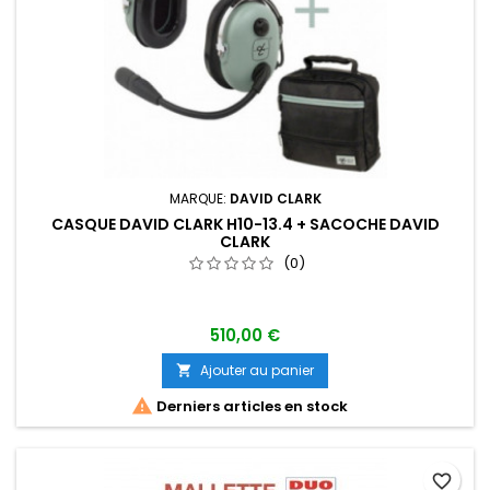
MARQUE:
DAVID CLARK
CASQUE DAVID CLARK H10-13.4 + SACOCHE DAVID
CLARK
(0)
510,00 €
Ajouter au panier


Derniers articles en stock
favorite_border