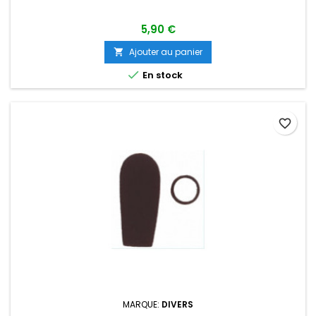
5,90 €
Ajouter au panier


En stock
favorite_border
MARQUE:
DIVERS