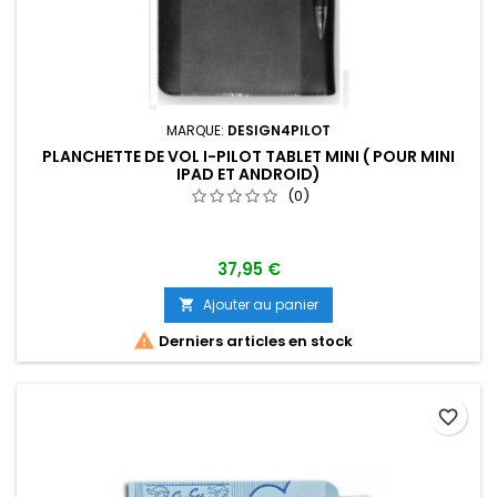
MARQUE:
DESIGN4PILOT
PLANCHETTE DE VOL I-PILOT TABLET MINI ( POUR MINI
IPAD ET ANDROID)
(0)
37,95 €
Ajouter au panier


Derniers articles en stock
favorite_border