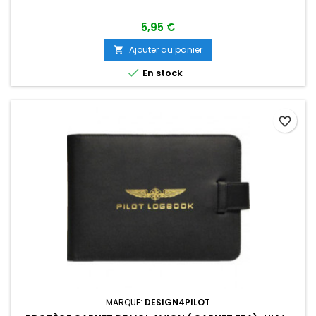
5,95 €
Ajouter au panier


En stock
favorite_border
MARQUE:
DESIGN4PILOT