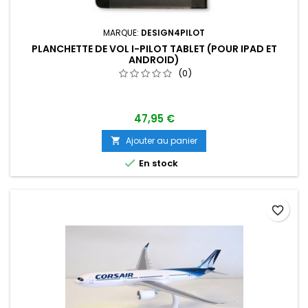
MARQUE:
DESIGN4PILOT
PLANCHETTE DE VOL I-PILOT TABLET (POUR IPAD ET
ANDROID)
(0)
47,95 €
Ajouter au panier


En stock
favorite_border