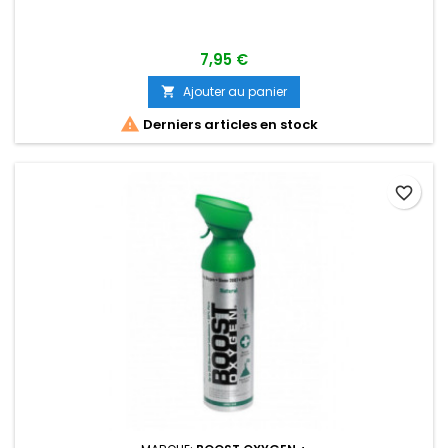
7,95 €
Ajouter au panier


Derniers articles en stock
favorite_border