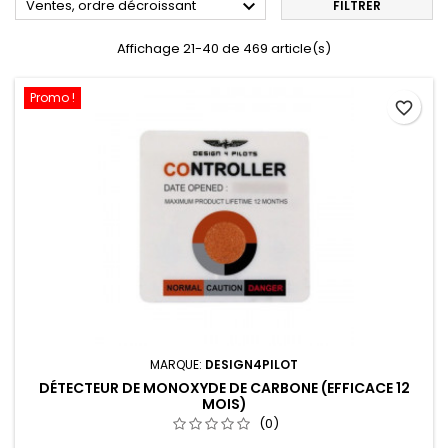

Ventes, ordre décroissant
FILTRER
Affichage 21-40 de 469 article(s)
Promo !
favorite_border
MARQUE:
DESIGN4PILOT
DÉTECTEUR DE MONOXYDE DE CARBONE (EFFICACE 12
MOIS)
(0)