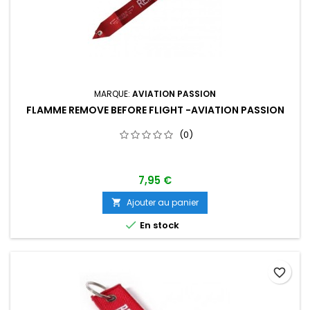
MARQUE:
AVIATION PASSION
FLAMME REMOVE BEFORE FLIGHT -AVIATION PASSION
(0)
7,95 €
Ajouter au panier


En stock
favorite_border