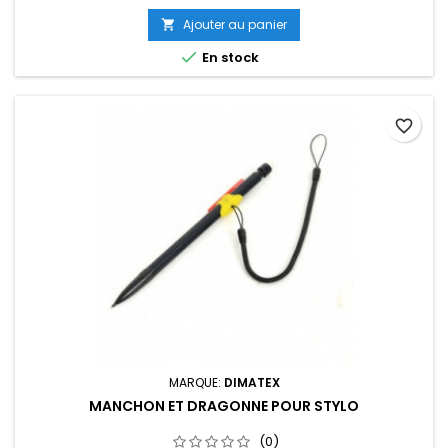
Ajouter au panier


En stock
favorite_border
MARQUE:
DIMATEX
MANCHON ET DRAGONNE POUR STYLO
(0)