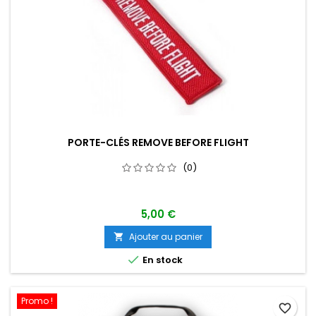
PORTE-CLÉS REMOVE BEFORE FLIGHT
(0)
5,00 €
Ajouter au panier


En stock
Promo !
favorite_border