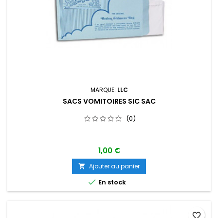
MARQUE:
LLC
SACS VOMITOIRES SIC SAC
(0)
1,00 €
Ajouter au panier


En stock
favorite_border