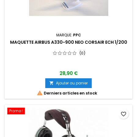
MARQUE:
PPC
MAQUETTE AIRBUS A330-900 NEO CORSAIR ECH 1/200
(0)
28,90 €
Ajouter au panier


Derniers articles en stock
Promo !
favorite_border