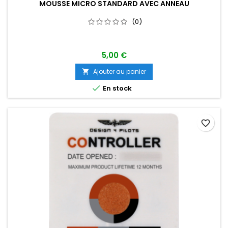
MOUSSE MICRO STANDARD AVEC ANNEAU
(0)
5,00 €
Ajouter au panier


En stock
favorite_border