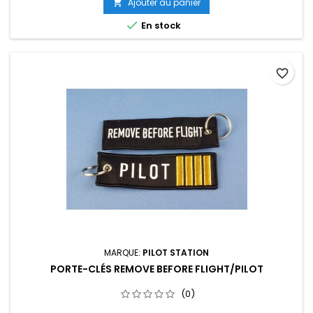
Ajouter au panier


En stock
favorite_border
MARQUE:
PILOT STATION
PORTE-CLÉS REMOVE BEFORE FLIGHT/PILOT
(0)