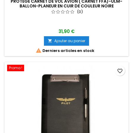
PROTÈGE CARNET DE VOL AVION ( CARNET FFA)-ULM-
BALLON-PLANEUR EN CUIR DE COULEUR NOIRE
(0)
31,90 €
Ajouter au panier


Derniers articles en stock
Promo !
favorite_border