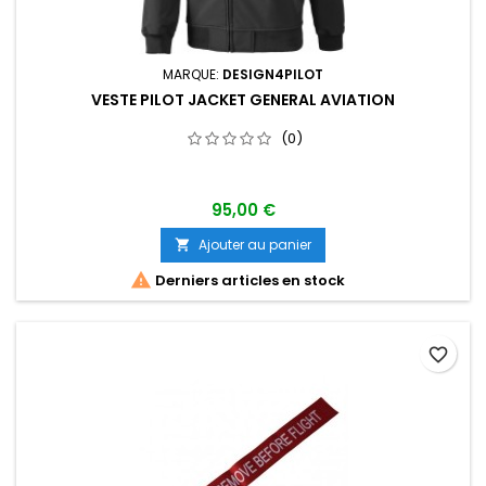
MARQUE:
DESIGN4PILOT
VESTE PILOT JACKET GENERAL AVIATION
(0)
95,00 €
Ajouter au panier


Derniers articles en stock
favorite_border