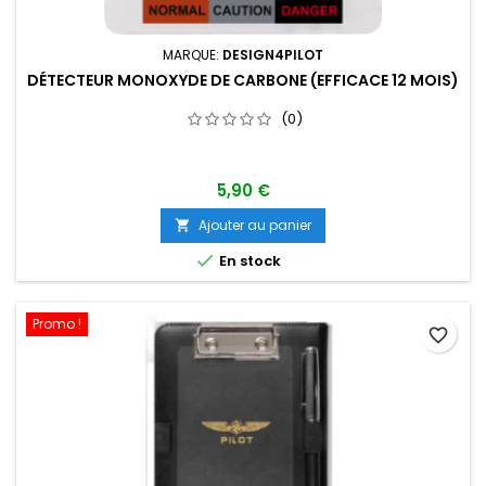
MARQUE:
DESIGN4PILOT
DÉTECTEUR MONOXYDE DE CARBONE (EFFICACE 12 MOIS)
(0)
5,90 €
Ajouter au panier


En stock
Promo !
favorite_border