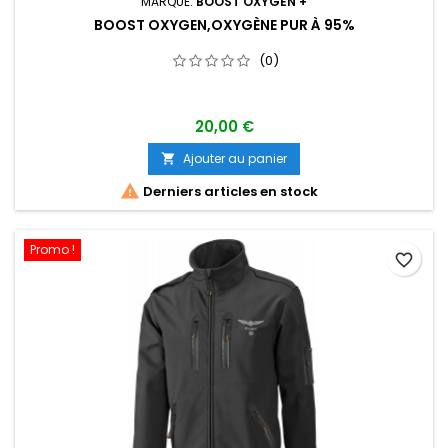
MARQUE:
BOOST OXYGEN +
BOOST OXYGEN,OXYGÈNE PUR À 95%
(0)
20,00 €
Ajouter au panier


Derniers articles en stock
Promo !
favorite_border