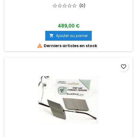
(0)
489,00 €
Ajouter au panier


Derniers articles en stock
favorite_border