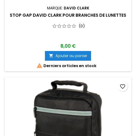
MARQUE:
DAVID CLARK
STOP GAP DAVID CLARK POUR BRANCHES DE LUNETTES
(0)
8,00 €
Ajouter au panier


Derniers articles en stock
favorite_border