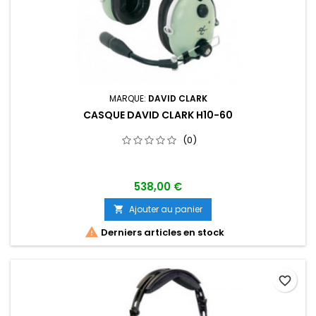
MARQUE:
DAVID CLARK
CASQUE DAVID CLARK H10-60
(0)
538,00 €
Ajouter au panier


Derniers articles en stock
favorite_border