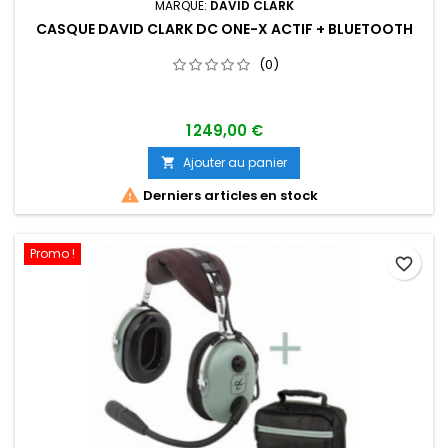
MARQUE:
DAVID CLARK
CASQUE DAVID CLARK DC ONE-X ACTIF + BLUETOOTH
(0)
1 249,00 €
Ajouter au panier


Derniers articles en stock
Promo !
favorite_border