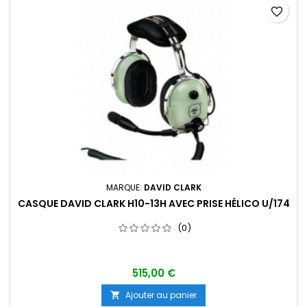
favorite_border
MARQUE:
DAVID CLARK
CASQUE DAVID CLARK H10-13H AVEC PRISE HÉLICO U/174
(0)
515,00 €
Ajouter au panier
