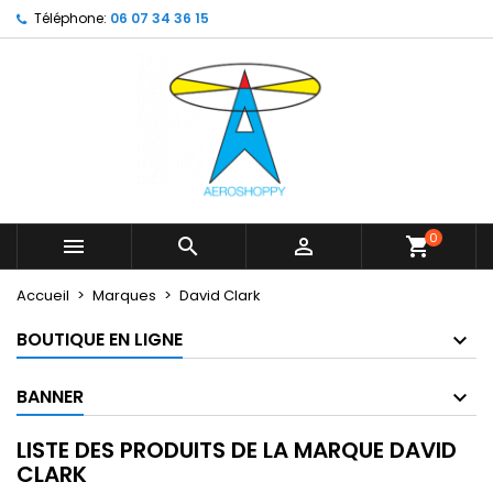
Téléphone:
06 07 34 36 15
×
×
×
×
My wishlists
((modalTitle))
Créer une liste d'envies
Connexion
Create new list
add_circle_outline
((confirmMessage))
Vous devez être connecté pour ajouter des produits
Nom de la liste d'envies
à votre liste d'envies.
((cancelText))
((modalDeleteText))
Annuler
Connexion
Annuler
Créer une liste d'envies
0



shopping_cart
Accueil
Marques
David Clark
BOUTIQUE EN LIGNE
BANNER
LISTE DES PRODUITS DE LA MARQUE DAVID
CLARK