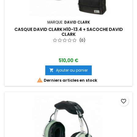
MARQUE:
DAVID CLARK
CASQUE DAVID CLARK H10-13.4 + SACOCHE DAVID
CLARK
(0)
510,00 €
Ajouter au panier


Derniers articles en stock
favorite_border