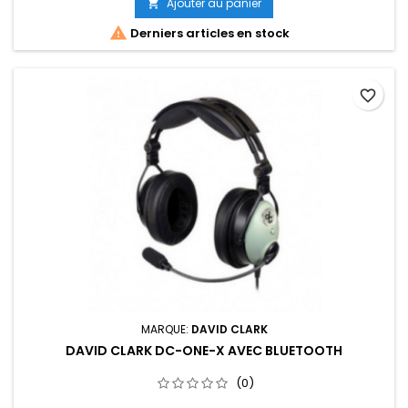
Ajouter au panier


Derniers articles en stock
favorite_border
MARQUE:
DAVID CLARK
DAVID CLARK DC-ONE-X AVEC BLUETOOTH
(0)