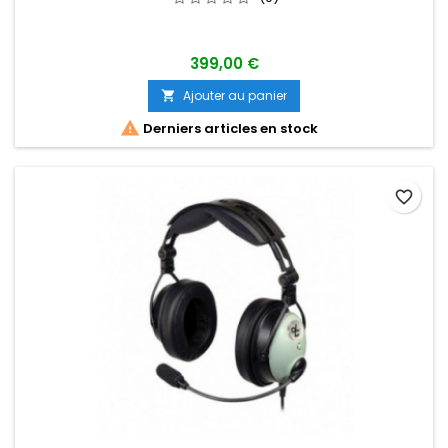
399,00 €
Ajouter au panier


Derniers articles en stock
favorite_border