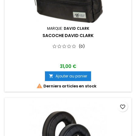
MARQUE:
DAVID CLARK
SACOCHE DAVID CLARK
(0)
31,00 €
Ajouter au panier


Derniers articles en stock
favorite_border