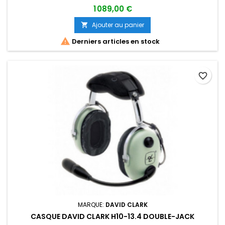
1 089,00 €
Ajouter au panier


Derniers articles en stock
favorite_border
MARQUE:
DAVID CLARK
CASQUE DAVID CLARK H10-13.4 DOUBLE-JACK