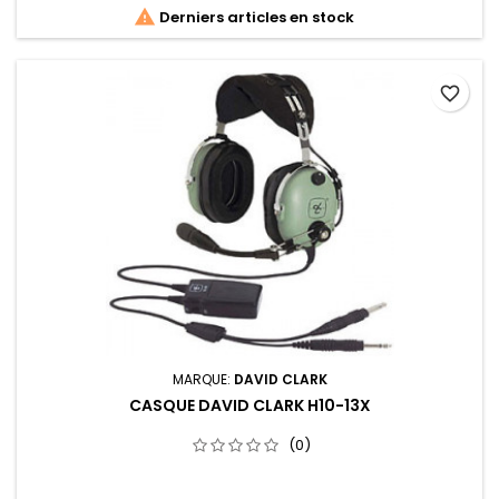

Derniers articles en stock
favorite_border
MARQUE:
DAVID CLARK
CASQUE DAVID CLARK H10-13X
(0)