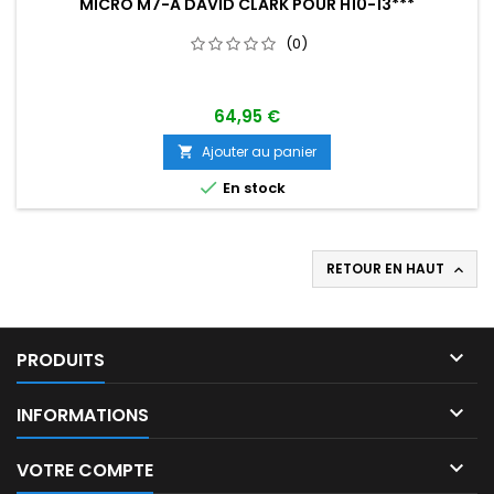
MICRO M7-A DAVID CLARK POUR H10-13***
(0)
64,95 €
Ajouter au panier


En stock
RETOUR EN HAUT


PRODUITS

INFORMATIONS

VOTRE COMPTE