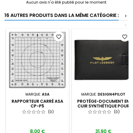
Aucun avis n'a été publié pour le moment.
16 AUTRES PRODUITS DANS LA MÊME CATÉGORIE :
>
<
favorite_border
favorite_border
MARQUE:
ASA
MARQUE:
DESIGN4PILOT
RAPPORTEUR CARRÉ ASA
PROTÈGE-DOCUMENT EN
CP-P5
CUIR SYNTHÉTIQUE POUR
CARNET DE VOL ''PLANEUR'',
(0)
(0)
''ULM'' OU ''BALLON''
8,00 €
31,90 €