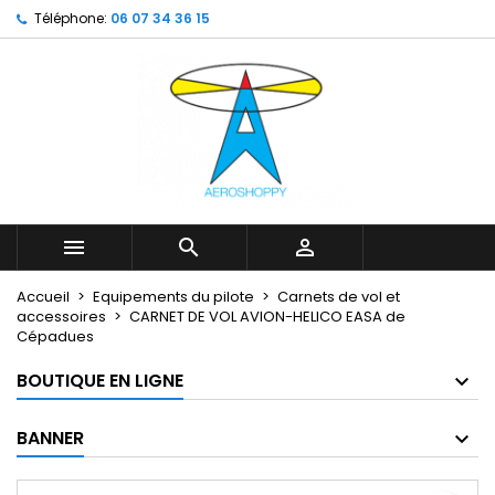
Téléphone:
06 07 34 36 15
My wishlists
Créer une liste d'envies
Connexion
Create new list
add_circle_outline
Vous devez être connecté pour ajouter des produits à votr
Nom de la liste d'envies
d'envies.
Annuler
Annuler
Créer une lis



Accueil
Equipements du pilote
Carnets de vol et
accessoires
CARNET DE VOL AVION-HELICO EASA de
Cépadues
BOUTIQUE EN LIGNE
BANNER