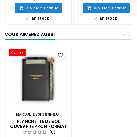
Ajouter au panier
Ajouter au panier




En stock
En stock
VOUS AIMEREZ AUSSI
<
>
Promo !
favorite_border
MARQUE:
DESIGN4PILOT
PLANCHETTE DE VOL
OUVRANTE PROFI FORMAT
A5
(0)