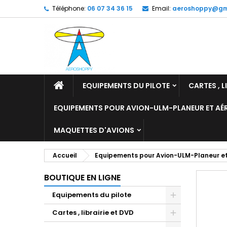
Téléphone:
06 07 34 36 15
Email:
aeroshoppy@gm
M
C
C
add_circle_outline
Vo
No
d'e
EQUIPEMENTS DU PILOTE
CARTES , L
EQUIPEMENTS POUR AVION-ULM-PLANEUR ET A
MAQUETTES D'AVIONS
Accueil
Equipements pour Avion-ULM-Planeur e
BOUTIQUE EN LIGNE
Equipements du pilote
Cartes , librairie et DVD