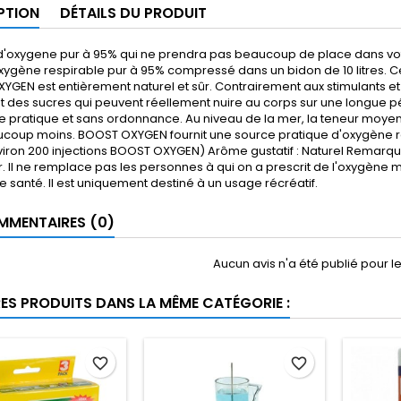
PTION
DÉTAILS DU PRODUIT
d'oxygene pur à 95% qui ne prendra pas beaucoup de place dans vot
oxygène respirable pur à 95% compressé dans un bidon de 10 litres. 
GEN est entièrement naturel et sûr. Contrairement aux stimulants et
t des sucres qui peuvent réellement nuire au corps sur une longue 
 pratique et sans ordonnance. Au niveau de la mer, la teneur moyenne
coup moins. BOOST OXYGEN fournit une source pratique d'oxygène resp
viron 200 injections BOOST OXYGEN) Arôme gustatif : Naturel Remar
r. Il ne remplace pas les personnes à qui on a prescrit de l'oxygène
e santé. Il est uniquement destiné à un usage récréatif.
MENTAIRES (0)
Aucun avis n'a été publié pour 
RES PRODUITS DANS LA MÊME CATÉGORIE :
favorite_border
favorite_border