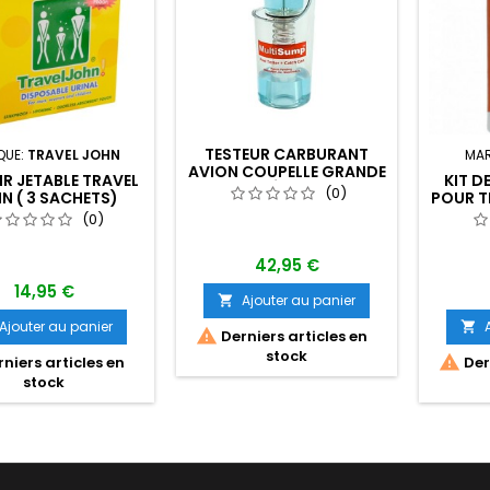
TESTEUR CARBURANT
QUE:
TRAVEL JOHN
MA
AVION COUPELLE GRANDE
IR JETABLE TRAVEL
KIT D
CAPACITÉ MULTISUMP
(0)
N ( 3 SACHETS)
POUR T
(0)
42,95 €
14,95 €
Ajouter au panier

Ajouter au panier


Derniers articles en
stock

niers articles en
Dern
stock