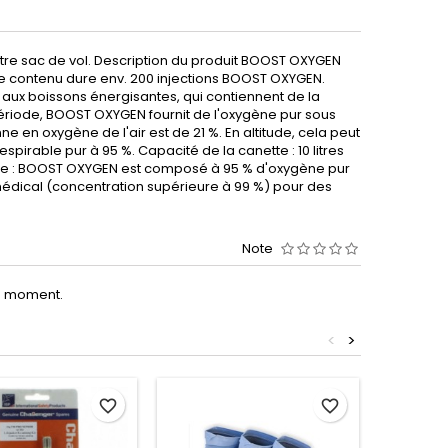
re sac de vol. Description du produit BOOST OXYGEN
Ce contenu dure env. 200 injections BOOST OXYGEN.
 aux boissons énergisantes, qui contiennent de la
période, BOOST OXYGEN fournit de l'oxygène pur sous
 en oxygène de l'air est de 21 %. En altitude, cela peut
irable pur à 95 %. Capacité de la canette : 10 litres
que : BOOST OXYGEN est composé à 95 % d'oxygène pur
 médical (concentration supérieure à 99 %) pour des
Note
le moment.
<
>
Promo !
favorite_border
favorite_border