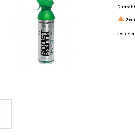
Quantit

Derni
Partager