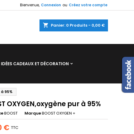
Bienvenue,
Connexion
ou
Créez votre compte
×
×
×
shopping_cart
Panier:
0
Produits - 0,00 €
n
IDÉES CADEAUX ET DÉCORATION
s
 à 95%
T OXYGEN,oxygène pur à 95%
ce
BOOST
Marque
BOOST OXYGEN +
0 €
TTC