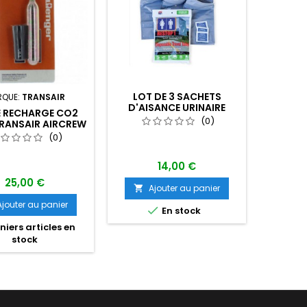
LOT DE 3 SACHETS
RQUE:
TRANSAIR
MARQU
D'AISANCE URINAIRE
E RECHARGE CO2
DÉ
TRAVEL JOHN OU RESTOP
(0)
RANSAIR AIRCREW
MONOXY
1
PRO
(EFF
(0)
14,00 €
25,00 €
Ajouter au panier

Ajouter au panier
A


En stock
iers articles en
stock