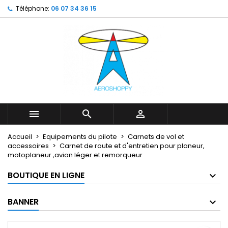
Téléphone:
06 07 34 36 15
My wishlists
Créer une liste d'envies
Connexion
Create new list
add_circle_outline
Vous devez être connecté pour ajouter des produits à votr
Nom de la liste d'envies
d'envies.
Annuler
Annuler
Créer une lis



Accueil
Equipements du pilote
Carnets de vol et
accessoires
Carnet de route et d'entretien pour planeur,
motoplaneur ,avion léger et remorqueur
BOUTIQUE EN LIGNE
BANNER